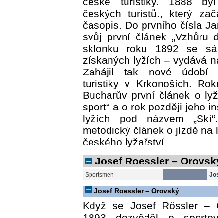
české turistiky. 1888 by
českých turistů., který za
časopis. Do prvního čísla J
svůj první článek „Vzhůru 
sklonku roku 1892 se s
získaných lyžích – vydává n
Zahájil tak nové údobí 
turistiky v Krkonoších. Ro
Bucharův první článek o ly
sport“ a o rok později jeho in
lyžích pod názvem „Ski“
metodický článek o jízdě na 
českého lyžařství.
Josef Roessler – Orovsk
Sportsmen
Jo
Josef Roessler – Orovský
Když se Josef Rössler – 
1893 dozvěděl o sportov