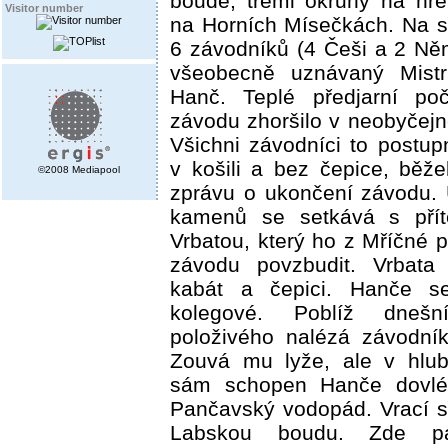
boudě, třemi okruhy na hř
Visitor number
na Horních Mísečkách. Na st
6 závodníků (4 Češi a 2 Něm
všeobecně uznávaný Mistr
Hanč. Teplé předjarní p
závodu zhoršilo v neobyčejně
Všichni závodníci to postup
v košili a bez čepice, běže
©2008 Mediapool
zprávu o ukončení závodu.
kamenů se setkává s pří
Vrbatou, který ho z Mříčné p
závodu povzbudit. Vrbat
kabát a čepici. Hanče se
kolegové. Poblíž dneš
položivého nalézá závodní
Zouvá mu lyže, ale v hlu
sám schopen Hanče dovlé
Pančavský vodopád. Vrací 
Labskou boudu. Zde pa