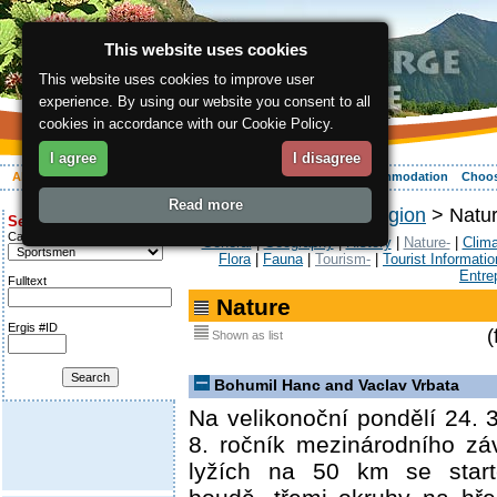
This website uses cookies
This website uses cookies to improve user
experience. By using our website you consent to all
cookies in accordance with our Cookie Policy.
I agree
I disagree
About the region
Activities
Relaxing
Your vacation
Accommodation
Choos
Read more
ergis.cz
>
About the region
> Natu
Search for:
Category
General
|
Geography
|
History
|
Nature-
|
Clima
Flora
|
Fauna
|
Tourism-
|
Tourist Informatio
Entre
Fulltext
Nature
Ergis #ID
(
Shown as list
Bohumil Hanc and Vaclav Vrbata
Na velikonoční pondělí 24. 
8. ročník mezinárodního z
lyžích na 50 km se star