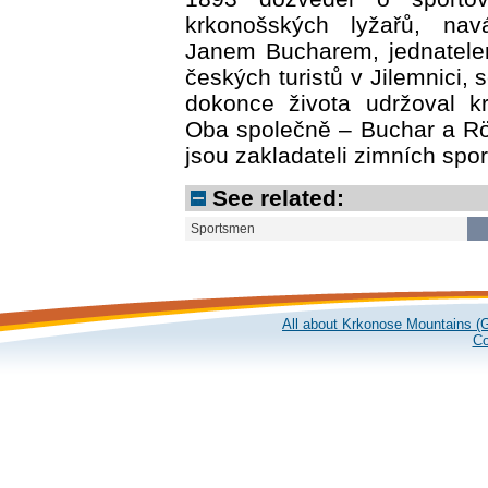
krkonošských lyžařů, nav
Janem Bucharem, jednatele
českých turistů v Jilemnici,
dokonce života udržoval kr
Oba společně – Buchar a Rö
jsou zakladateli zimních spo
See related:
Sportsmen
All about Krkonose Mountains (G
Co