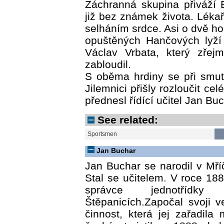
Záchranná skupina přiváží
již bez známek života. Lékař
selháním srdce. Asi o dvě ho
opuštěných Hančových lyží
Václav Vrbata, který zře
zabloudil.
S oběma hrdiny se při smu
Jilemnici přišly rozloučit cel
přednesl řídící učitel Jan Buc
See related:
Sportsmen
Jan Buchar
Jan Buchar se narodil v Mří
Stal se učitelem. V roce 188
správce jednotřídk
Štěpanicích.Započal svoji ve
činnost, která jej zařadila