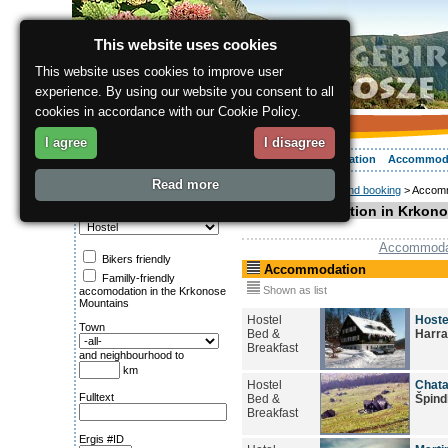
This website uses cookies
This website uses cookies to improve user
experience. By using our website you consent to all
cookies in accordance with our Cookie Policy.
I agree
I disagree
About the region
Activities
Relaxing
Your vacation
Accommod
Read more
ergis.cz
>
Choosing and booking
> Accom
Search for:
Accommodation in Krkono
Category
Accommoda
Bikers friendly
Accommodation
Familly-friendly
Shown as list
accomodation in the Krkonose
Mountains
Hostel
Hoste
Town
Bed &
Harr
Breakfast
and neighbourhood to
km
Hostel
Chata
Fulltext
Bed &
Špind
Breakfast
Ergis #ID