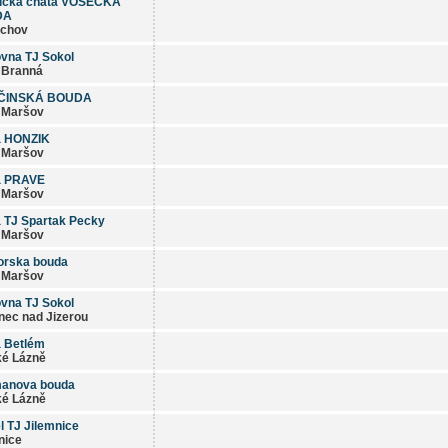
tická chata VOSECKÁ
DA
achov
vna TJ Sokol
 Branná
ČINSKÁ BOUDA
 Maršov
a HONZIK
 Maršov
a PRAVE
 Maršov
 TJ Spartak Pecky
 Maršov
orska bouda
 Maršov
vna TJ Sokol
nec nad Jizerou
 Betlém
é Lázně
manova bouda
é Lázně
l TJ Jilemnice
nice