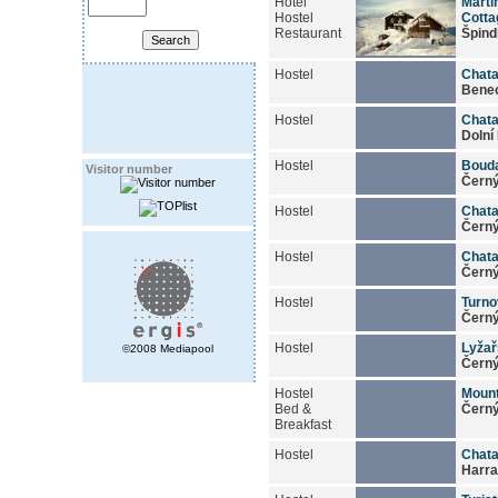
Hotel
Marti
Hostel
Cotta
Restaurant
Špind
Hostel
Chata
Bene
Hostel
Chata
Dolní
Hostel
Boud
Visitor number
Černý
Hostel
Chata
Černý
Hostel
Chata
Černý
Hostel
Turno
Černý
Hostel
Lyžař
©2008 Mediapool
Černý
Hostel
Mount
Bed &
Černý
Breakfast
Hostel
Chata
Harr