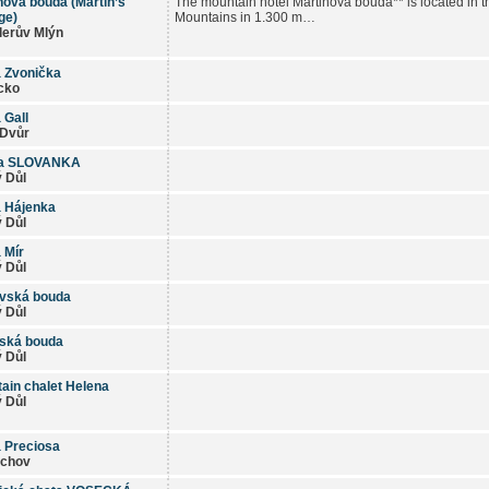
nova bouda (Martin’s
The mountain hotel Martinova bouda** is located in th
ge)
Mountains in 1.300 m…
lerův Mlýn
 Zvonička
cko
 Gall
 Dvůr
a SLOVANKA
 Důl
 Hájenka
 Důl
 Mír
 Důl
vská bouda
 Důl
ská bouda
 Důl
ain chalet Helena
 Důl
 Preciosa
achov