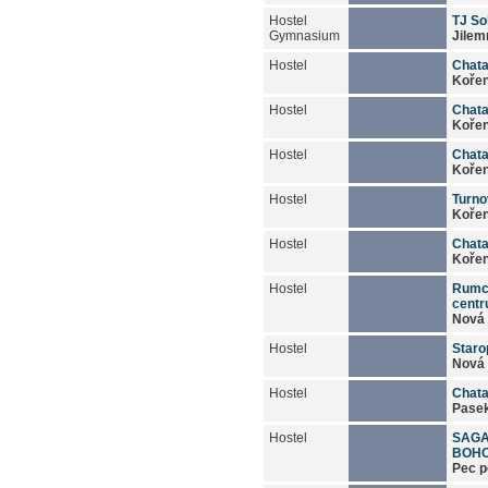
Hostel
TJ So
Gymnasium
Jilem
Hostel
Chat
Koře
Hostel
Chata
Koře
Hostel
Chata
Koře
Hostel
Turno
Koře
Hostel
Chat
Koře
Hostel
Rumch
cent
Nová
Hostel
Staro
Nová
Hostel
Chat
Pasek
Hostel
SAGA
BOH
Pec p