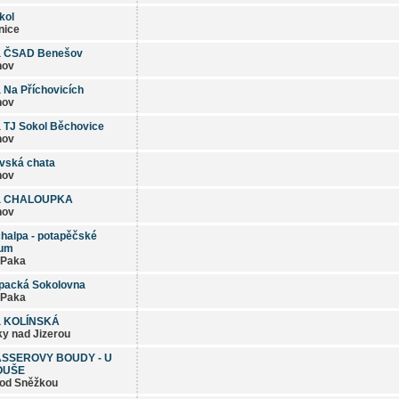
kol
nice
a ČSAD Benešov
nov
 Na Příchovicích
nov
 TJ Sokol Běchovice
nov
vská chata
nov
a CHALOUPKA
nov
alpa - potapěčské
rum
 Paka
packá Sokolovna
 Paka
a KOLÍNSKÁ
y nad Jizerou
SSEROVY BOUDY - U
OUŠE
od Sněžkou