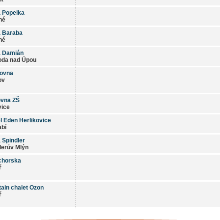
 Popelka
né
 Baraba
né
a Damián
oda nad Úpou
lovna
ov
ovna ZŠ
vice
l Eden Herlikovice
abí
 Spindler
lerův Mlýn
chorska
ř
ain chalet Ozon
ř