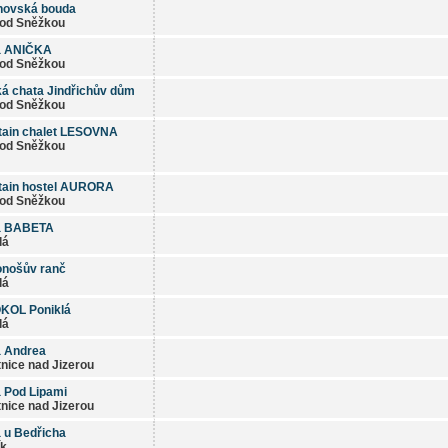
hovská bouda
od Sněžkou
a ANIČKA
od Sněžkou
á chata Jindřichův dům
od Sněžkou
ain chalet LESOVNA
od Sněžkou
tain hostel AURORA
od Sněžkou
a BABETA
lá
nošův ranč
lá
KOL Poniklá
lá
 Andrea
nice nad Jizerou
 Pod Lipami
nice nad Jizerou
 u Bedřicha
ík