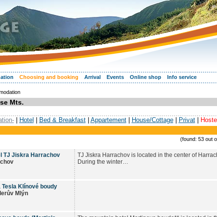
ation
Choosing and booking
Arrival
Events
Online shop
Info service
modation
se Mts.
tion-
|
Hotel
|
Bed & Breakfast
|
Appartement
|
House/Cottage
|
Privat
|
Hoste
(found: 53 out 
l TJ Jiskra Harrachov
TJ Jiskra Harrachov is located in the center of Harra
achov
During the winter…
 Tesla Klínové boudy
lerův Mlýn