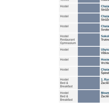
Hostel
Chata
Stráž
Hostel
Chata
Stráž
Hostel
Chat
Svob
Hostel
Soko
Restaurant
Trutn
Gymnasium
Hostel
Ubyt
Vítko
Hostel
Hoste
Vrchl
Hostel
Chata
Špind
Hostel
1. Ry
Bed &
Žaclé
Breakfast
Hostel
Mount
Bed &
Žaclé
Breakfast