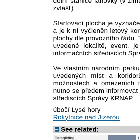
dolní stanice lanovky (v zi
zvlášť).
Startovací plocha je vyzna
a je k ní vyčleněn letový kor
plochy dle provozního řádu. 
uvedené lokalitě, event. j
informačních střediscích Sp
Ve vlastním národním parku
uvedených míst a korido
možnostech a omezeních tě
nutno se předem informovat
střediscích Správy KRNAP..
úbočí Lysé hory
Rokytnice nad Jizerou
See related:
Paragliding
U