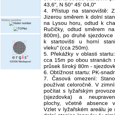
43,6", N 50° 45' 04,0"
4. Přístup na stanoviště: 
Jizerou směrem k dolní stan
Visitor number
na Lysou horu, odtud k ch
Ručičky, odtud směrem na
800m), po druhé sjezdovce
k startovišti u horní sta
vleku" (cca 250m).
5. Překážky v oblasti start
cca 15m po obou stranách st
©2008 Mediapool
průsek široký 80m - sjezdovk
6. Obtížnost startu: PK-sna
7. Časová omezení: Stano
používat celoročně. V zimn
počítat s lyžařským provoze
(sjezdovka) a neupraveno
plochy, včetně absence vy
Vzlet v lyžařském areálu je 