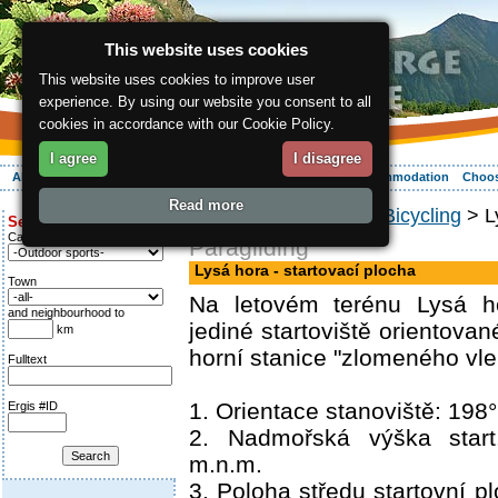
This website uses cookies
This website uses cookies to improve user
experience. By using our website you consent to all
cookies in accordance with our Cookie Policy.
I agree
I disagree
About the region
Activities
Relaxing
Your vacation
Accommodation
Choos
Read more
ergis.cz
>
Activities
>
Bicycling
> Ly
Search for:
Category
Paragliding
Lysá hora - startovací plocha
Town
Na letovém terénu Lysá h
and neighbourhood to
jediné startoviště orientova
km
horní stanice "zlomeného vle
Fulltext
1. Orientace stanoviště: 198°
Ergis #ID
2. Nadmořská výška start
m.n.m.
3. Poloha středu startovní p