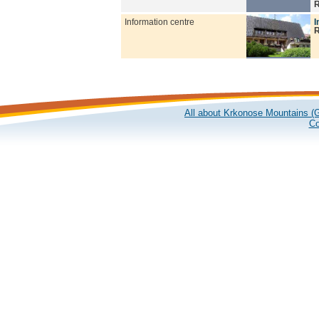
R
Information centre
I
R
All about Krkonose Mountains (G
Co