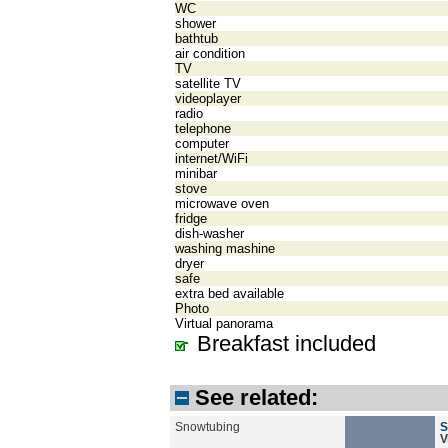
WC
shower
bathtub
air condition
TV
satellite TV
videoplayer
radio
telephone
computer
internet/WiFi
minibar
stove
microwave oven
fridge
dish-washer
washing mashine
dryer
safe
extra bed available
Photo
Virtual panorama
Breakfast included
See related:
Snowtubing
S
V