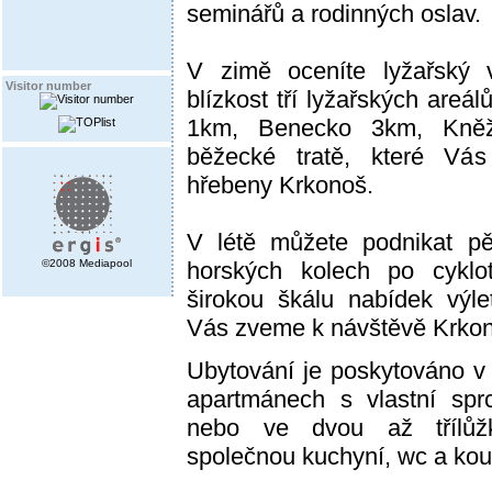
seminářů a rodinných oslav.
V zimě oceníte lyžařský 
Visitor number
blízkost tří lyžařských areál
1km, Benecko 3km, Kněž
běžecké tratě, které Vá
hřebeny Krkonoš.
V létě můžete podnikat pěš
©2008 Mediapool
horských kolech po cyklot
širokou škálu nabídek výle
Vás zveme k návštěvě Krkon
Ubytování je poskytováno v
apartmánech s vlastní sp
nebo ve dvou až třílůž
společnou kuchyní, wc a ko