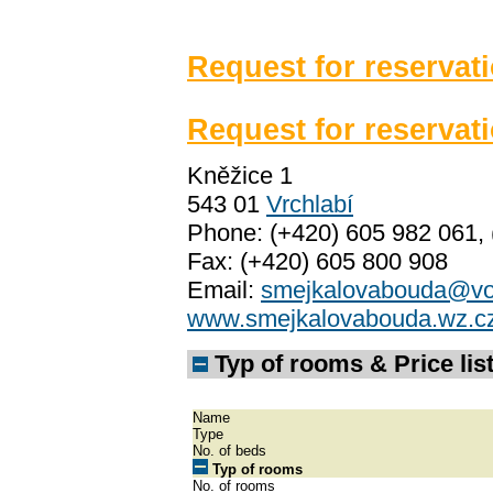
Request for reservat
Request for reservat
Kněžice 1
543 01
Vrchlabí
Phone: (+420) 605 982 061,
Fax: (+420) 605 800 908
Email:
smejkalovabouda@vo
www.smejkalovabouda.wz.c
Typ of rooms & Price list
Name
Type
No. of beds
Typ of rooms
No. of rooms