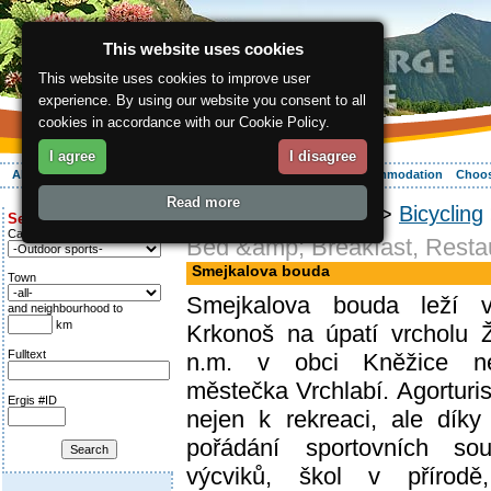
This website uses cookies
This website uses cookies to improve user
experience. By using our website you consent to all
cookies in accordance with our Cookie Policy.
I agree
I disagree
About the region
Activities
Relaxing
Your vacation
Accommodation
Choos
Read more
ergis.cz
>
Activities
>
Bicycling
Search for:
Category
Bed &amp; Breakfast, Restau
Smejkalova bouda
Town
Smejkalova bouda leží v
and neighbourhood to
km
Krkonoš na úpatí vrcholu 
Fulltext
n.m. v obci Kněžice ned
městečka Vrchlabí. Agorturi
Ergis #ID
nejen k rekreaci, ale dík
pořádání sportovních sous
výcviků, škol v přírodě,