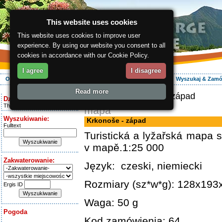
This website uses cookies
This website uses cookies to improve user
experience. By using our website you consent to all
cookies in accordance with our Cookie Policy.
I agree
I disagree
O regionie
Aktywnie
Relaks
Wasz urlop
Zakwaterowanie
Wyszukaj & Zam
Read more
ergis.cz
> Krkonoše - západ
Dziś jest:
Thursday 6.08.2026
mapa
Wyszukiwanie:
Krkonoše - západ
Fulltext
Turistická a lyžařská mapa s
v mapě.1:25 000
Zakwaterowanie:
Język: czeski, niemiecki
Rozmiary (sz*w*g): 128x19
Ergis ID
Waga: 50 g
Pogoda
Kod zamówienia: 64