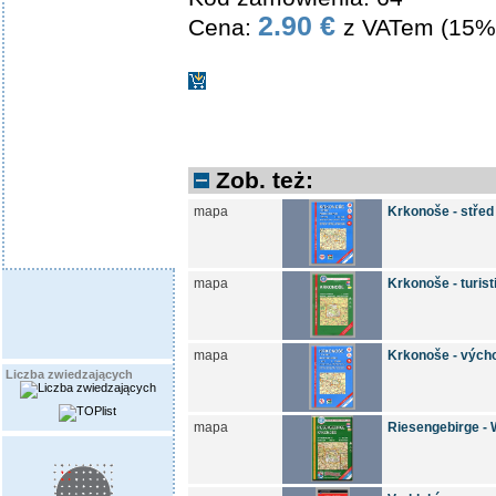
2.90 €
Cena:
z VATem (15%
Zob. też:
mapa
Krkonoše - střed
mapa
Krkonoše - turis
mapa
Krkonoše - vých
Liczba zwiedzających
mapa
Riesengebirge -