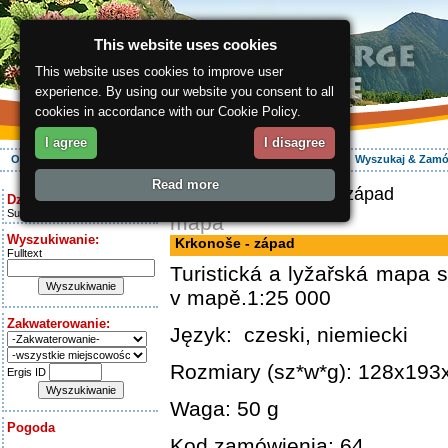
This website uses cookies
This website uses cookies to improve user
experience. By using our website you consent to all
cookies in accordance with our Cookie Policy.
I agree
I disagree
O regionie
Aktywnie
Relaks
Wasz urlop
Zakwaterowanie
Wyszukaj & Zam
Read more
ergis.cz
> Krkonoše - západ
Dziś jest:
Sunday 9.08.2026
mapa
Wyszukiwanie:
Krkonoše - západ
Fulltext
Turistická a lyžařská mapa s
v mapě.1:25 000
Zakwaterowanie:
Język: czeski, niemiecki
Rozmiary (sz*w*g): 128x19
Ergis ID
Waga: 50 g
Pogoda
Kod zamówienia: 64