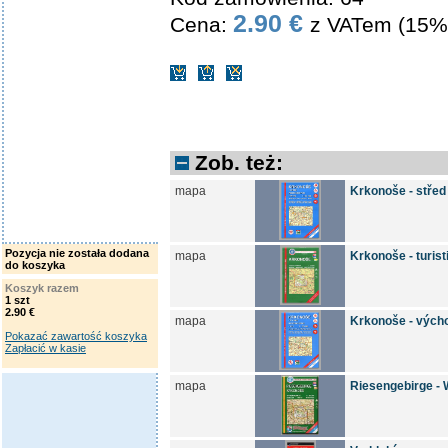
2.90 €
Cena:
z VATem (15%
Zob. też:
mapa
Krkonoše - střed
Pozycja nie została dodana
mapa
Krkonoše - turis
do koszyka
Koszyk razem
1 szt
2.90 €
mapa
Krkonoše - vých
Pokazać zawartość koszyka
Zapłacić w kasie
mapa
Riesengebirge -