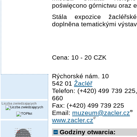
poświęcono górnictwu oraz et
Stála expozice žacléřs
doplněna tematickými výstav
Cena: 10 - 20 CZK
Rýchorské nám. 10
542 01
Žacléř
Telefon: (+420) 499 739 225
660
Liczba zwiedzających
Fax: (+420) 499 739 225
Email:
muzeum@zacler.cz
www.zacler.cz
Godziny otwarcia: