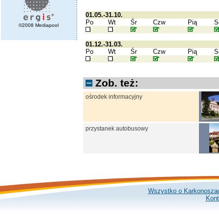
01.05.-31.10.
Po
Wt
Śr
Czw
Pią
S
©2008 Mediapool
01.12.-31.03.
Po
Wt
Śr
Czw
Pią
S
Zob. też:
ośrodek informacyjny
przystanek autobusowy
Wszystko o Karkonosza
Kont