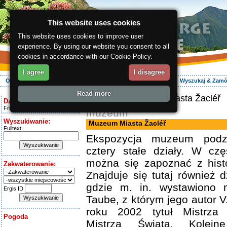
This website uses cookies
This website uses cookies to improve user
experience. By using our website you consent to all
cookies in accordance with our Cookie Policy.
I agree
I disagree
O regionie
Aktywnie
Relaks
Wasz urlop
Zakwaterowanie
Wyszukaj & Zam
Read more
ergis.cz
> Muzeum Miasta Žacléř
Dziś jest:
Friday 7.08.2026
muzeum
Wyszukiwanie:
Muzeum Miasta Žacléř
Fulltext
Ekspozycja muzeum podzi
cztery stałe działy. W czę
można się zapoznać z histo
Zakwaterowanie:
Znajduje się tutaj również d
gdzie m. in. wystawiono 
Ergis ID
Taube, z którym jego autor 
roku 2002 tytuł Mistrza 
Pogoda
Mistrza Świata. Kolej