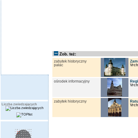
Zob. też:
zabytek historyczny
Zam
pałac
Vrch
ośrodek informacyjny
Regi
Vrch
zabytek historyczny
Rat
Liczba zwiedzających
Vrch