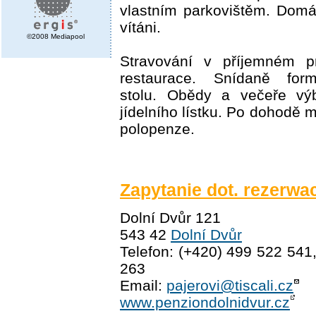
vlastním parkovištěm. Domá
vítáni.
©2008 Mediapool
Stravování v příjemném pr
restaurace. Snídaně for
stolu. Obědy a večeře vý
jídelního lístku. Po dohodě 
polopenze.
Zapytanie dot. rezerwac
Dolní Dvůr 121
543 42
Dolní Dvůr
Telefon: (+420) 499 522 541
263
Email:
pajerovi@tiscali.cz
www.penziondolnidvur.cz