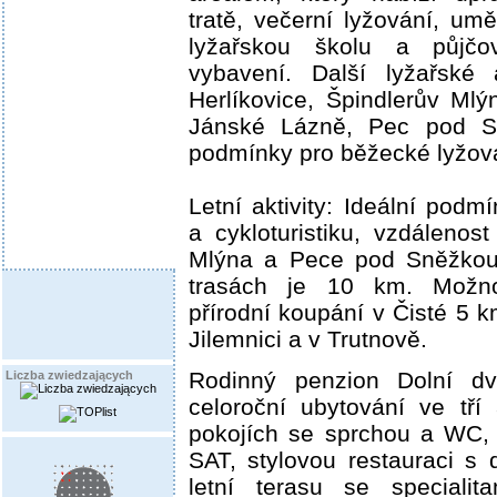
tratě, večerní lyžování, um
lyžařskou školu a půjčo
vybavení. Další lyžařské 
Herlíkovice, Špindlerův Ml
Jánské Lázně, Pec pod Sn
podmínky pro běžecké lyžov
Letní aktivity: Ideální podmí
a cykloturistiku, vzdálenos
Mlýna a Pece pod Sněžkou 
trasách je 10 km. Možno
přírodní koupání v Čisté 5 k
Jilemnici a v Trutnově.
Rodinný penzion Dolní d
Liczba zwiedzających
celoroční ubytování ve tří
pokojích se sprchou a WC,
SAT, stylovou restauraci s
letní terasu se specialit