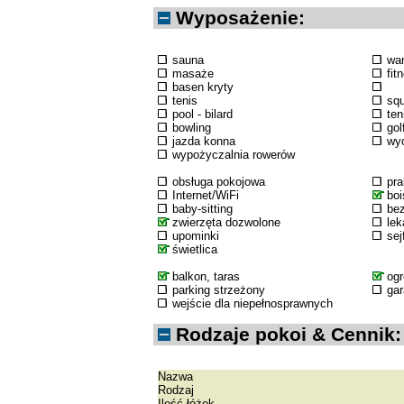
Wyposażenie:
sauna
wa
masaże
fit
basen kryty
tenis
sq
pool - bilard
ten
bowling
gol
jazda konna
wyc
wypożyczalnia rowerów
obsługa pokojowa
pra
Internet/WiFi
boi
baby-sitting
bez
zwierzęta dozwolone
lek
upominki
sej
świetlica
balkon, taras
og
parking strzeżony
ga
wejście dla niepełnosprawnych
Rodzaje pokoi & Cennik:
Nazwa
Rodzaj
Ilość łóżek