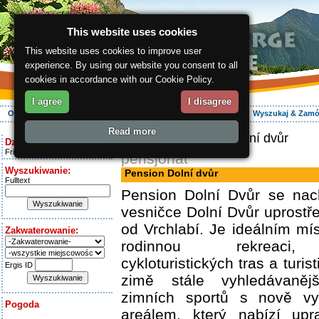
This website uses cookies
This website uses cookies to improve user
experience. By using our website you consent to all
cookies in accordance with our Cookie Policy.
I agree
I disagree
O regionie
Aktywnie
Relaks
Wasz urlop
Zakwaterowanie
Wyszukaj & Zam
Read more
ergis.cz
> Pension Dolní dvůr
Dziś jest:
Friday 7.08.2026
pensjonat
Wyszukiwanie:
Pension Dolní dvůr
Fulltext
Pension Dolní Dvůr se nac
vesničce Dolní Dvůr uprost
od Vrchlabí. Je ideálním mí
Zakwaterowanie:
rodinnou rekreaci, 
cykloturistických tras a turis
Ergis ID
zimě stále vyhledávaněj
zimních sportů s nově v
Pogoda
areálem, který nabízí upr