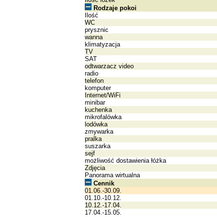
Rodzaje pokoi
Ilość
WC
prysznic
wanna
klimatyzacja
TV
SAT
odtwarzacz video
radio
telefon
komputer
Internet/WiFi
minibar
kuchenka
mikrofalówka
lodówka
zmywarka
pralka
suszarka
sejf
możliwość dostawienia łóżka
Zdjęcia
Panorama wirtualna
Cennik
01.06.-30.09.
01.10.-10.12.
10.12.-17.04.
17.04.-15.05.