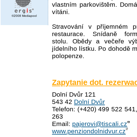
vlastním parkovištěm. Domá
vítáni.
©2008 Mediapool
Stravování v příjemném pr
restaurace. Snídaně for
stolu. Obědy a večeře vý
jídelního lístku. Po dohodě 
polopenze.
Zapytanie dot. rezerwac
Dolní Dvůr 121
543 42
Dolní Dvůr
Telefon: (+420) 499 522 541
263
Email:
pajerovi@tiscali.cz
www.penziondolnidvur.cz