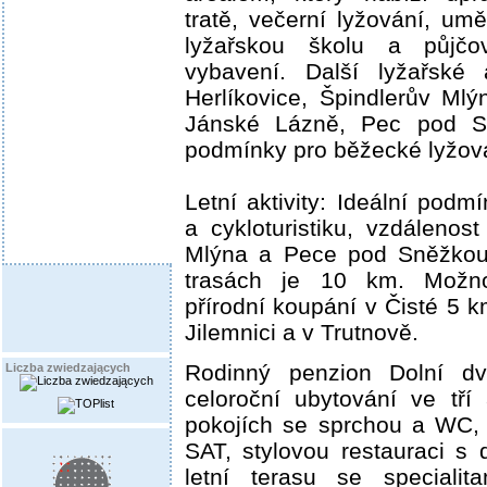
tratě, večerní lyžování, um
lyžařskou školu a půjčo
vybavení. Další lyžařské 
Herlíkovice, Špindlerův Ml
Jánské Lázně, Pec pod Sn
podmínky pro běžecké lyžov
Letní aktivity: Ideální podmí
a cykloturistiku, vzdálenos
Mlýna a Pece pod Sněžkou 
trasách je 10 km. Možno
přírodní koupání v Čisté 5 k
Jilemnici a v Trutnově.
Rodinný penzion Dolní d
Liczba zwiedzających
celoroční ubytování ve tří
pokojích se sprchou a WC,
SAT, stylovou restauraci s
letní terasu se specialit