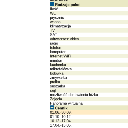
Rodzaje pokoi
Ilość
WC
prysznic
wanna
klimatyzacja
TV
SAT
odtwarzacz video
radio
telefon
komputer
Internet/WiFi
minibar
kuchenka
mikrofalówka
lodówka
zmywarka
pralka
suszarka
sejf
możliwość dostawienia łóżka
Zdjęcia
Panorama wirtualna
Cennik
01.06.-30.09.
01.10.-10.12.
10.12.-17.04.
17.04.-15.05.