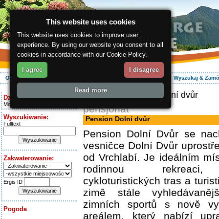
This website uses cookies
This website uses cookies to improve user
experience. By using our website you consent to all
cookies in accordance with our Cookie Policy.
I agree
I disagree
O regionie
Aktywnie
Relaks
Wasz urlop
Zakwaterowanie
Wyszukaj & Zam
Read more
ergis.cz
> Pension Dolní dvůr
Dziś jest:
Monday 10.08.2026
pensjonat
Wyszukiwanie:
Pension Dolní dvůr
Fulltext
Pension Dolní Dvůr se nac
vesničce Dolní Dvůr uprost
od Vrchlabí. Je ideálním mí
Zakwaterowanie:
rodinnou rekreaci, 
cykloturistických tras a turis
Ergis ID
zimě stále vyhledávaněj
zimních sportů s nově v
Pogoda
areálem, který nabízí upr