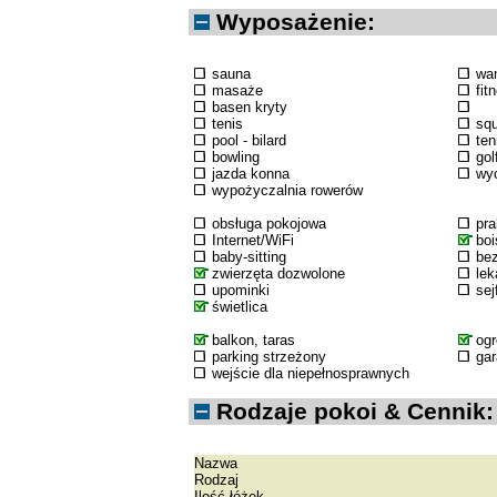
Wyposażenie:
sauna
wa
masaże
fit
basen kryty
tenis
sq
pool - bilard
ten
bowling
gol
jazda konna
wyc
wypożyczalnia rowerów
obsługa pokojowa
pra
Internet/WiFi
boi
baby-sitting
bez
zwierzęta dozwolone
lek
upominki
sej
świetlica
balkon, taras
og
parking strzeżony
ga
wejście dla niepełnosprawnych
Rodzaje pokoi & Cennik:
Nazwa
Rodzaj
Ilość łóżek