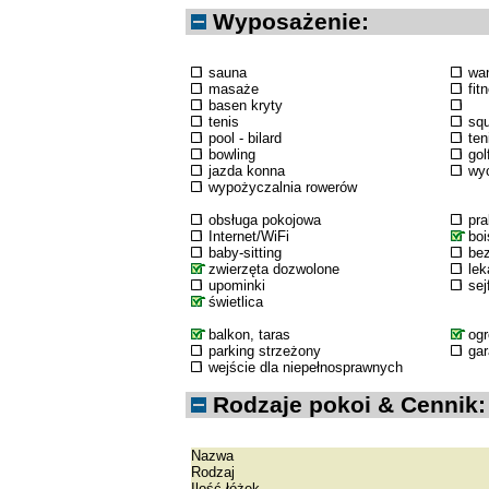
Wyposażenie:
sauna
wa
masaże
fit
basen kryty
tenis
sq
pool - bilard
ten
bowling
gol
jazda konna
wyc
wypożyczalnia rowerów
obsługa pokojowa
pra
Internet/WiFi
boi
baby-sitting
bez
zwierzęta dozwolone
lek
upominki
sej
świetlica
balkon, taras
og
parking strzeżony
ga
wejście dla niepełnosprawnych
Rodzaje pokoi & Cennik:
Nazwa
Rodzaj
Ilość łóżek