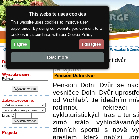
This website uses cookies
This website uses cookies to improve user
experience. By using our website you consent to all
cookies in accordance with our Cookie Policy.
I agree
I disagree
O regionie
Aktywnie
Relaks
Wasz urlop
Zakwaterowanie
Wyszukaj & Zam
Read more
ergis.cz
> Pension Dolní dvůr
Dziś jest:
Friday 7.08.2026
pensjonat
Wyszukiwanie:
Pension Dolní dvůr
Fulltext
Pension Dolní Dvůr se nac
vesničce Dolní Dvůr uprost
od Vrchlabí. Je ideálním mí
Zakwaterowanie:
rodinnou rekreaci, 
cykloturistických tras a turis
Ergis ID
zimě stále vyhledávaněj
zimních sportů s nově v
Pogoda
areálem, který nabízí upr