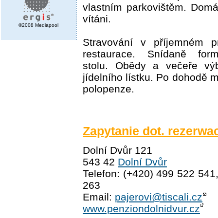
vlastním parkovištěm. Domá
vítáni.
©2008 Mediapool
Stravování v příjemném pr
restaurace. Snídaně for
stolu. Obědy a večeře vý
jídelního lístku. Po dohodě 
polopenze.
Zapytanie dot. rezerwac
Dolní Dvůr 121
543 42
Dolní Dvůr
Telefon: (+420) 499 522 541
263
Email:
pajerovi@tiscali.cz
www.penziondolnidvur.cz