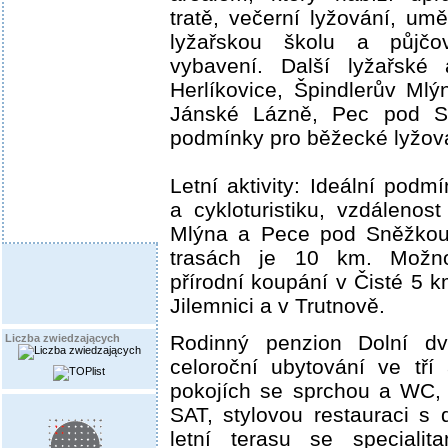
tratě, večerní lyžování, um
lyžařskou školu a půjčo
vybavení. Další lyžařské 
Herlíkovice, Špindlerův Ml
Jánské Lázně, Pec pod Sn
podmínky pro běžecké lyžov
Letní aktivity: Ideální podmí
a cykloturistiku, vzdálenos
Mlýna a Pece pod Sněžkou 
trasách je 10 km. Možno
přírodní koupání v Čisté 5 k
Jilemnici a v Trutnově.
Rodinný penzion Dolní d
Liczba zwiedzających
celoroční ubytování ve tří
pokojích se sprchou a WC,
SAT, stylovou restauraci s
letní terasu se specialit