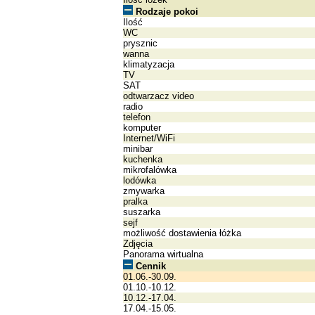
Rodzaje pokoi
Ilość
WC
prysznic
wanna
klimatyzacja
TV
SAT
odtwarzacz video
radio
telefon
komputer
Internet/WiFi
minibar
kuchenka
mikrofalówka
lodówka
zmywarka
pralka
suszarka
sejf
możliwość dostawienia łóżka
Zdjęcia
Panorama wirtualna
Cennik
01.06.-30.09.
01.10.-10.12.
10.12.-17.04.
17.04.-15.05.