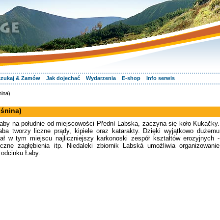
zukaj & Zamów
Jak dojechać
Wydarzenia
E-shop
Info serwis
ina)
śnina)
Łaby na południe od miejscowości Přední Labska, zaczyna się koło Kukačky.
ba tworzy liczne prądy, kipiele oraz katarakty. Dzięki wyjątkowo dużemu
ał w tym miejscu najliczniejszy karkonoski zespół kształtów erozyjnych -
oczne zagłębienia itp. Niedaleki zbiornik Labská umożliwia organizowanie
 odcinku Łaby.