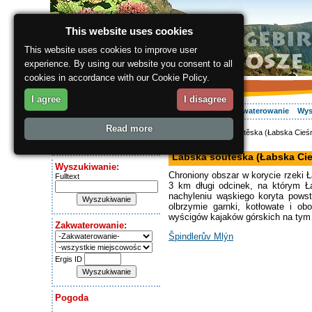
This website uses cookies
This website uses cookies to improve user
experience. By using our website you consent to all
cookies in accordance with our Cookie Policy.
I agree
I disagree
O regionie
Aktywnie
Relaks
Wasz urlop
Zakwaterowanie
Wys
Read more
ergis.cz
> Labská soutěska (Łabska Cieśn
Dziś jest:
cieśnina, dolina
Friday 7.08.2026
Labská soutěska (Łabska Cie
Wyszukiwanie:
Chroniony obszar w korycie rzeki 
Fulltext
3 km długi odcinek, na którym Ła
nachyleniu wąskiego koryta powst
olbrzymie garnki, kotłowate i ob
wyścigów kajaków górskich na tym
Zakwaterowanie:
Špindlerův Mlýn
Ergis ID
Pogoda