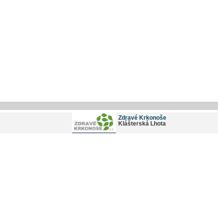
Zdravé Krkonoše
Klášterská Lhota