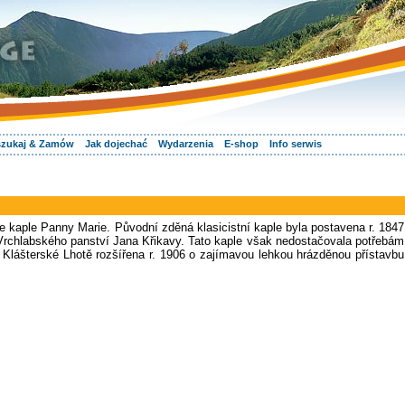
zukaj & Zamów
Jak dojechać
Wydarzenia
E-shop
Info serwis
 kaple Panny Marie. Původní zděná klasicistní kaple byla postavena r. 1847
rchlabského panství Jana Křikavy. Tato kaple však nedostačovala potřebám
 Klášterské Lhotě rozšířena r. 1906 o zajímavou lehkou hrázděnou přístavbu