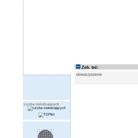
Zob. też:
stowarzyszenie
Liczba zwiedzających