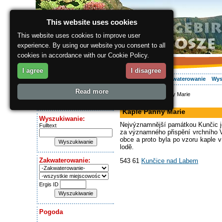
This website uses cookies
This website uses cookies to improve user
experience. By using our website you consent to all
cookies in accordance with our Cookie Policy.
I agree
I disagree
O regionie
Aktywnie
Relaks
Wasz urlop
Zakwaterowanie
Wys
Read more
ergis.cz
> Kaple Panny Marie
Dziś jest:
kaplica
Thursday 6.08.2026
Kaple Panny Marie
Wyszukiwanie:
Nejvýznamnější památkou Kunčic je
Fulltext
za významného přispění vrchního V
obce a proto byla po vzoru kaple v
lodě.
Zakwaterowanie:
543 61
Kunčice nad Labem
Ergis ID
Pogoda