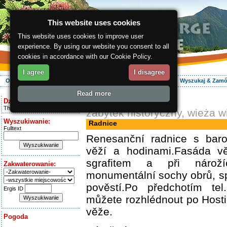
This website uses cookies
This website uses cookies to improve user
experience. By using our website you consent to all
cookies in accordance with our Cookie Policy.
I agree
I disagree
O regionie
Aktywnie
Relaks
Wasz urlop
Zakwaterowanie
Wyszukaj & Zam
Read more
ergis.cz
> Radnice
Dziś jest:
Thursday 6.08.2026
zabytek historyczny, wieża 
Wyszukiwanie:
Radnice
Fulltext
Renesanční radnice s bar
věží a hodinami.Fasáda v
sgrafitem a při nárož
Zakwaterowanie:
monumentální sochy obrů, s
pověstí.Po předchotím tel
Ergis ID
můžete rozhlédnout po Host
věže.
Pogoda