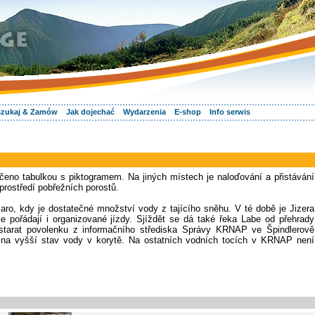
zukaj & Zamów
Jak dojechać
Wydarzenia
E-shop
Info serwis
čeno tabulkou s piktogramem. Na jiných místech je naloďování a přistávání
prostředí pobřežních porostů.
aro, kdy je dostatečné množství vody z tajícího sněhu. V té době je Jizera
e pořádají i organizované jízdy. Sjíždět se dá také řeka Labe od přehrady
bstarat povolenku z informačního střediska Správy KRNAP ve Špindlerově
 na vyšší stav vody v korytě. Na ostatních vodních tocích v KRNAP není