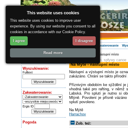
This website uses cookies
This website uses cookies to improve user
experience. By using our website you consent to all
cookies in accordance with our Cookie Policy.
I agree
I disagree
O regionie
Aktywnie
Relaks
Wasz urlop
Zakwaterowanie
Wys
Read more
ergis.cz
> Na Mýtě - nástupní místo
Dziś jest:
rafting, kajakarstwo, spływy canoe
Thursday 6.08.2026
Na Mýtě - nástupní místo
Wyszukiwanie:
Nástupní a výstupní místo je ozna
Fulltext
zakázáno. Chrání se takto přírodní 
Příznivým obdobím ke sjíždění je j
vhodná také pro rafting, v němž s
Zakwaterowanie:
Labská. Pro splutí je nutno si o
Mlýně. Povolení je přísně vázáno
splutí povoleno.
Ergis ID
Na Mýtě
Harrachov
Pogoda
Zob. też: