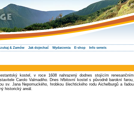
zukaj & Zamów
Jak dojechać
Wydarzenia
E-shop
Info serwis
otestantský kostel, v roce 1608 nahrazený dodnes stojícím renesančním
avitele Carolo Valmadiho. Dnes hřbitovní kostel s původně barokní farou,
chou sv. Jana Nepomuckého, hrobkou šlechtického rodu Aichelburgů a řadou
 historický areál.