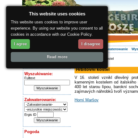
This website uses cookies
This website uses cookies to improve user
experience. By using our website you consent to all
cookies in accordance with our Cookie Policy.
I agree
I disagree
O regionie
Aktywnie
Relaks
Wasz urlop
Zakwaterowanie
Wys
Read more
ergis.cz
> Hřbitovní kostel
Dziś jest:
kościół
Friday 7.08.2026
Hřbitovní kostel
Wyszukiwanie:
V 16. století vznikl dřevěný pr
Fulltext
kamenným kostelem od italského st
400 let starou lípou, barokní so
zajímavých náhrobků tvoří významný
Zakwaterowanie:
Horní Maršov
Ergis ID
Pogoda