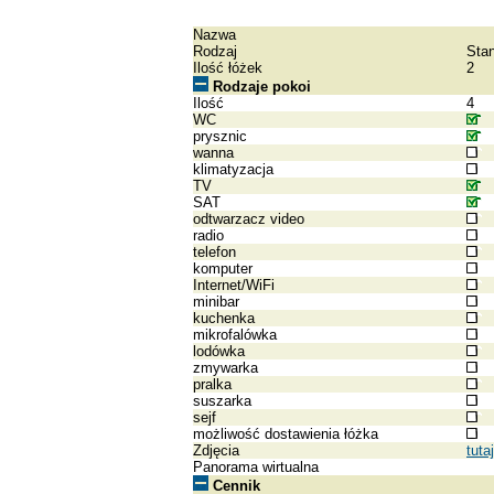
Nazwa
Rodzaj
Sta
Ilość łóżek
2
Rodzaje pokoi
Ilość
4
WC
prysznic
wanna
klimatyzacja
TV
SAT
odtwarzacz video
radio
telefon
komputer
Internet/WiFi
minibar
kuchenka
mikrofalówka
lodówka
zmywarka
pralka
suszarka
sejf
możliwość dostawienia łóżka
Zdjęcia
tutaj
Panorama wirtualna
Cennik