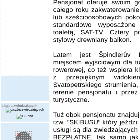
Pensjonat oferuje swoim g
całego roku zakwaterowanie
lub sześcioosobowych poko
standardowo wyposażone
toaletą, SAT-TV. Cztery p
stylowy drewniany balkon.
Latem jest Špindlerův 
miejscem wyjściowym dla tur
rowerowej, co też wspiera k
z przepięknym widok
Svatopetrskiego strumienia,
terenie pensjonatu i przez
turystyczne.
Liczba zwiedzających
Tuż obok pensjonatu znajduj
tzw. "SKIBUSU" który jeździ 
usługi są dla zwiedzających
BEZPŁATNE, tak samo jak 