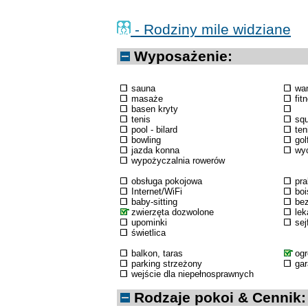
- Rodziny mile widziane
Wyposażenie:
sauna
wa
masaże
fit
basen kryty
tenis
sq
pool - bilard
ten
bowling
gol
jazda konna
wyc
wypożyczalnia rowerów
obsługa pokojowa
pra
Internet/WiFi
boi
baby-sitting
bez
zwierzęta dozwolone
lek
upominki
sej
świetlica
balkon, taras
og
parking strzeżony
ga
wejście dla niepełnosprawnych
Rodzaje pokoi & Cennik: