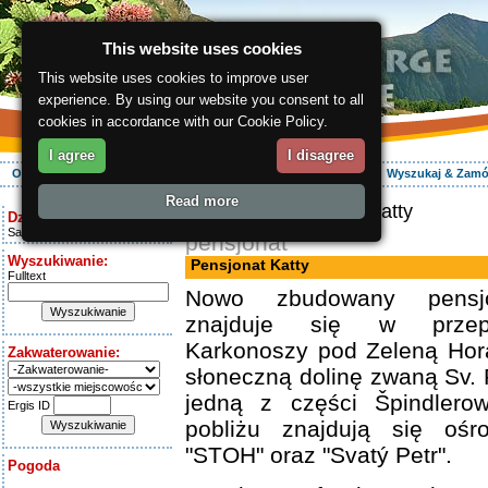
This website uses cookies
This website uses cookies to improve user
experience. By using our website you consent to all
cookies in accordance with our Cookie Policy.
I agree
I disagree
O regionie
Aktywnie
Relaks
Wasz urlop
Zakwaterowanie
Wyszukaj & Zam
Read more
ergis.cz
> Pensjonat Katty
Dziś jest:
Saturday 8.08.2026
pensjonat
Wyszukiwanie:
Pensjonat Katty
Fulltext
Nowo zbudowany pensjo
znajduje się w przepi
Karkonoszy pod Zeleną Hor
Zakwaterowanie:
słoneczną dolinę zwaną Sv. 
jedną z części Špindler
Ergis ID
pobliżu znajdują się ośro
"STOH" oraz "Svatý Petr".
Pogoda