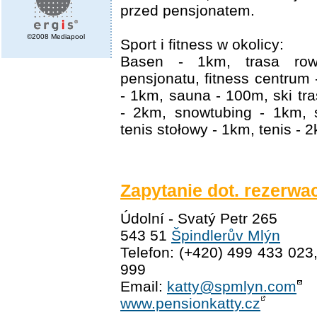
przed pensjonatem.
©2008 Mediapool
Sport i fitness w okolicy:
Basen - 1km, trasa ro
pensjonatu, fitness centru
- 1km, sauna - 100m, ski tr
- 2km, snowtubing - 1km, 
tenis stołowy - 1km, tenis - 
Zapytanie dot. rezerwac
Údolní - Svatý Petr 265
543 51
Špindlerův Mlýn
Telefon: (+420) 499 433 023
999
Email:
katty@spmlyn.com
www.pensionkatty.cz