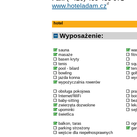
www.hoteladam.cz
hotel
Wyposażenie:
sauna
wa
masaże
fit
basen kryty
tenis
sq
pool - bilard
ten
bowling
gol
jazda konna
wyc
wypożyczalnia rowerów
obsługa pokojowa
pra
Internet/WiFi
boi
baby-sitting
bez
zwierzęta dozwolone
lek
upominki
sej
świetlica
balkon, taras
og
parking strzeżony
ga
wejście dla niepełnosprawnych