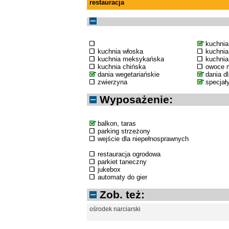
restauracja
kuchni
kuchnia włoska
kuchnia
kuchnia meksykańska
kuchnia
kuchnia chińska
owoce 
dania wegetariańskie
dania d
zwierzyna
specjał
Wyposażenie:
balkon, taras
parking strzeżony
wejście dla niepełnosprawnych
restauracja ogrodowa
parkiet taneczny
jukebox
automaty do gier
Zob. też:
ośrodek narciarski