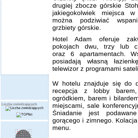
drugiej zbocze górskie Sto
jakiegokolwiek miejsca w 
można podziwiać wspan
grzbiety górskie.
Hotel Adam oferuje zak
pokojach dwu, trzy lub c
oraz 6 apartamentach. Ws
posiadają własną łazienkę
telewizor z programami satel
W hotelu znajduje się do d
recepcja z lobby barem,
ogródkiem, barem i bilardem
miejscami, sale konferency
Liczba zwiedzających
Śniadanie jest podawane
gorącego i zimnego. Kolacj
menu.