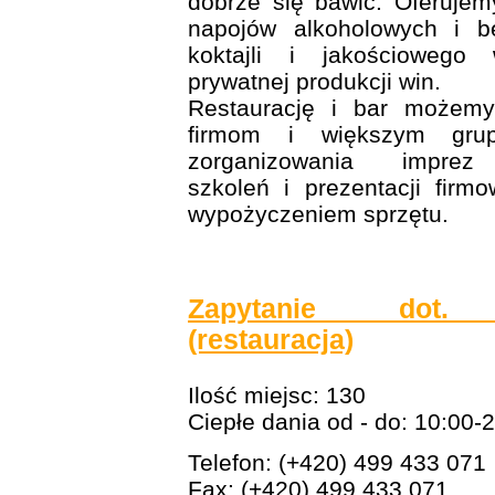
dobrze się bawić. Oferujem
napojów alkoholowych i be
koktajli i jakościowego
prywatnej produkcji win.
Restaurację i bar możem
firmom i większym gr
zorganizowania imprez 
szkoleń i prezentacji firm
wypożyczeniem sprzętu.
Zapytanie dot. r
(restauracja)
Ilość miejsc: 130
Ciepłe dania od - do: 10:00-
Telefon: (+420) 499 433 071
Fax: (+420) 499 433 071