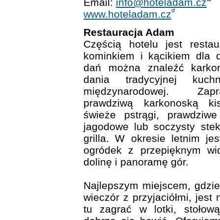
Email:
info@hoteladam.cz
www.hoteladam.cz
Restauracja Adam
Częścią hotelu jest resta
kominkiem i kącikiem dla d
dań można znaleźć karkono
dania tradycyjnej kuch
międzynarodowej. Za
prawdziwą karkonoską ki
świeże pstrągi, prawdziwe
jagodowe lub soczysty ste
grilla. W okresie letnim je
ogródek z przepięknym wi
dolinę i panoramę gór.
Najlepszym miejscem, gdzi
wieczór z przyjaciółmi, jest
tu zagrać w lotki, stołow