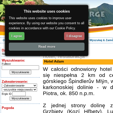
This website uses cookies
This website uses cookies to improve user
experience. By using our website you consent to all
cookies in accordance with our Cookie Policy.
I agree
I disagree
O regionie
Aktywnie
Relaks
Wasz urlop
Zakwaterowanie
Wyszukaj & Zam
Read more
ergis.cz
> Hotel Adam
Dziś jest:
Sunday 9.08.2026
hotel, restauracja
Wyszukiwanie:
Hotel Adam
Fulltext
W całości odnowiony hotel
się niespełna 2 km od c
górskiego Špindlerův Mlýn, w
Zakwaterowanie:
karkonoskiej dolinie - w d
Piotra, ok. 850 n.p.m.
Ergis ID
Z jednej strony dolinę 
Pogoda
Grzbiety (Kozí Hřbety), L