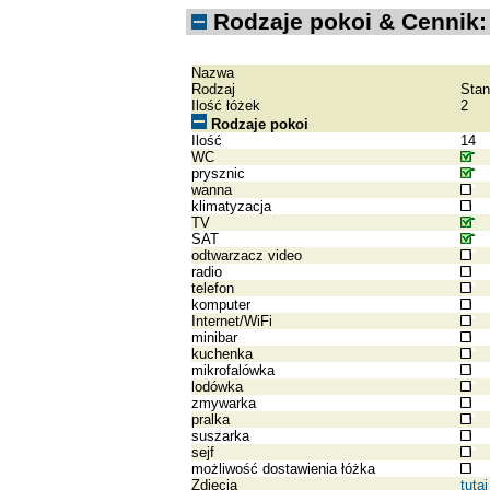
Rodzaje pokoi & Cennik:
Nazwa
Rodzaj
Stan
Ilość łóżek
2
Rodzaje pokoi
Ilość
14
WC
prysznic
wanna
klimatyzacja
TV
SAT
odtwarzacz video
radio
telefon
komputer
Internet/WiFi
minibar
kuchenka
mikrofalówka
lodówka
zmywarka
pralka
suszarka
sejf
możliwość dostawienia łóżka
Zdjęcia
tutaj