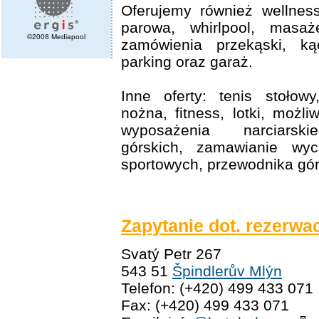
Oferujemy również wellness
parowa, whirlpool, masa
©2008 Mediapool
zamówienia przekąski, kąc
parking oraz garaż.
Inne oferty: tenis stołowy
nożna, fitness, lotki, możl
wyposażenia narciarsk
górskich, zamawianie wyci
sportowych, przewodnika górs
Zapytanie dot. rezerwac
Svatý Petr 267
543 51
Špindlerův Mlýn
Telefon: (+420) 499 433 071
Fax: (+420) 499 433 071