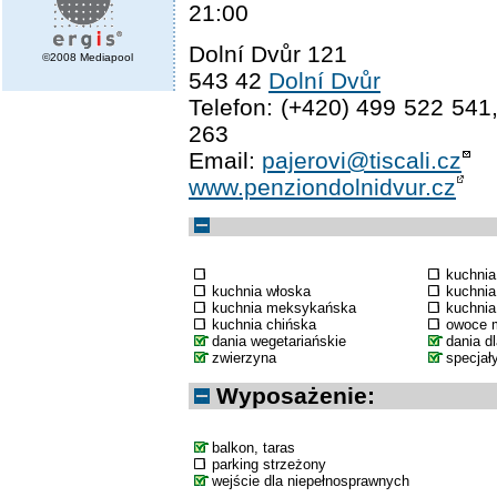
21:00
Dolní Dvůr 121
©2008 Mediapool
543 42
Dolní Dvůr
Telefon: (+420) 499 522 541
263
Email:
pajerovi@tiscali.cz
www.penziondolnidvur.cz
kuchni
kuchnia włoska
kuchnia
kuchnia meksykańska
kuchnia
kuchnia chińska
owoce 
dania wegetariańskie
dania d
zwierzyna
specjał
Wyposażenie:
balkon, taras
parking strzeżony
wejście dla niepełnosprawnych