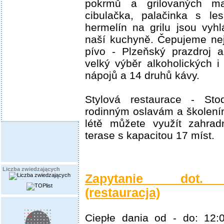
pokrmů a grilovaných ma
cibulačka, palačinka s l
hermelín na grilu jsou vyhl
naší kuchyně. Čepujeme ne
pívo - Plzeňský prazdroj 
velký výběr alkoholických i
nápojů a 14 druhů kávy.
Stylová restaurace - St
rodinným oslavám a školení
létě můžete využít zahrad
terase s kapacitou 17 míst.
Liczba zwiedzających
Zapytanie dot. r
(restauracja)
Ciepłe dania od - do: 12:0