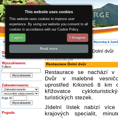
This website uses cookies
This website uses cookies to improve user
experience. By using our website you consent to all
cookies in accordance with our Cookie Policy.
I agree
I disagree
O regionie
Aktywnie
Relaks
Wasz urlop
Zakwaterowanie
Wyszukaj & Zam
Read more
ergis.cz
> Restaurace Dolní dvůr
Dziś jest:
Sunday 9.08.2026
restauracja
Wyszukiwanie:
Restaurace Dolní dvůr
Fulltext
Restaurace se nachází v 
Dvůr v malebné vesnič
uprostřed Krkonoš 8 km o
Zakwaterowanie:
křižovatce cykloturist
turistických stezek.
Ergis ID
Jídelní lístek nabízí víc
krajových specialit, minu
Pogoda