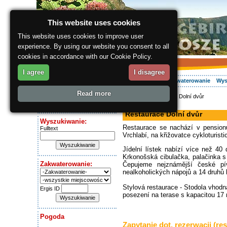
This website uses cookies
This website uses cookies to improve user
experience. By using our website you consent to all
cookies in accordance with our Cookie Policy.
I agree
I disagree
O regionie
Aktywnie
Relaks
Wasz urlop
Zakwaterowanie
Wys
Read more
ergis.cz
> Restaurace Dolní dvůr
Dziś jest:
restauracja
Friday 7.08.2026
Restaurace Dolní dvůr
Wyszukiwanie:
Restaurace se nachází v pension
Fulltext
Vrchlabí, na křižovatce cykloturisti
Jídelní lístek nabízí více než 40
Krkonošská cibulačka, palačinka s
Zakwaterowanie:
Čepujeme nejznámější české pí
nealkoholických nápojů a 14 druhů 
Stylová restaurace - Stodola vhod
Ergis ID
posezení na terase s kapacitou 17 
Pogoda
Zapytanie dot. rezerwacji (res