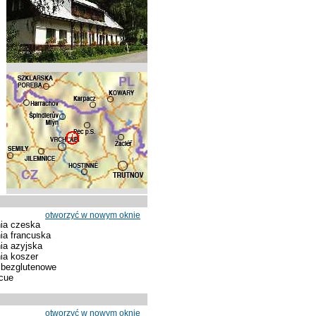
otworzyć w nowym oknie
ia czeska
ia francuska
ia azyjska
ia koszer
 bezglutenowe
cue
otworzyć w nowym oknie