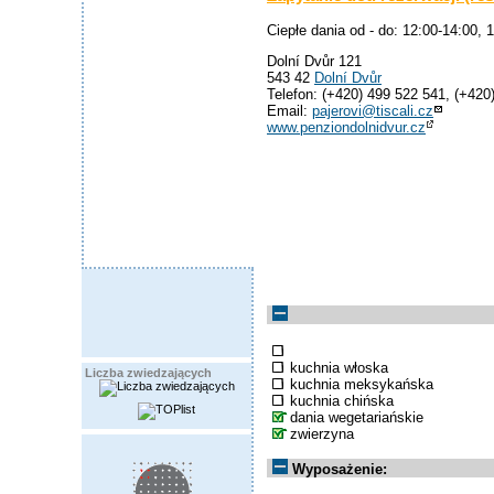
Ciepłe dania od - do: 12:00-14:00, 
Dolní Dvůr 121
543 42
Dolní Dvůr
Telefon: (+420) 499 522 541, (+420
Email:
pajerovi@tiscali.cz
www.penziondolnidvur.cz
kuchnia włoska
Liczba zwiedzających
kuchnia meksykańska
kuchnia chińska
dania wegetariańskie
zwierzyna
Wyposażenie: