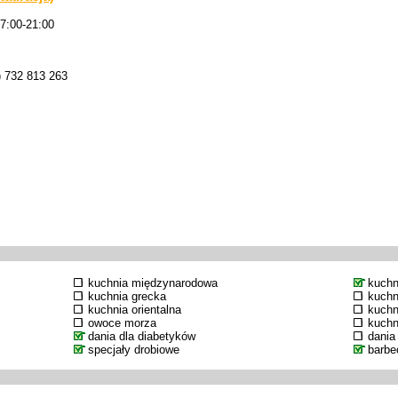
17:00-21:00
) 732 813 263
kuchnia międzynarodowa
kuchn
kuchnia grecka
kuchn
kuchnia orientalna
kuchn
owoce morza
kuchn
dania dla diabetyków
dania
specjały drobiowe
barbe