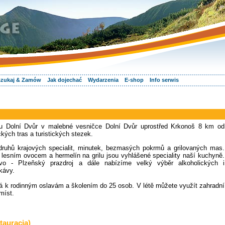
zukaj & Zamów
Jak dojechać
Wydarzenia
E-shop
Info serwis
u Dolní Dvůr v malebné vesničce Dolní Dvůr uprostřed Krkonoš 8 km od
ckých tras a turistických stezek.
 druhů krajových specialit, minutek, bezmasých pokrmů a grilovaných mas.
 lesním ovocem a hermelín na grilu jsou vyhlášené speciality naší kuchyně.
vo - Plzeňský prazdroj a dále nabízíme velký výběr alkoholických i
kávy.
ná k rodinným oslavám a školením do 25 osob. V létě můžete využít zahradní
míst.
tauracja)