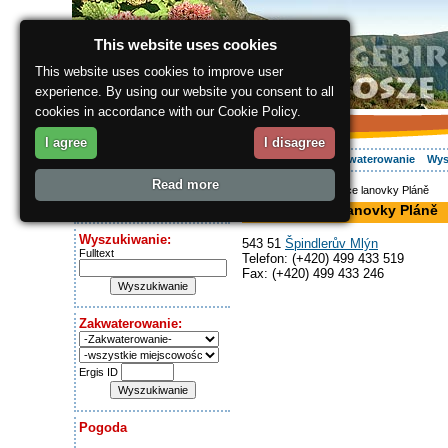
This website uses cookies
This website uses cookies to improve user
experience. By using our website you consent to all
cookies in accordance with our Cookie Policy.
I agree
I disagree
O regionie
Aktywnie
Relaks
Wasz urlop
Zakwaterowanie
Wys
Read more
ergis.cz
> Horní stanice lanovky Pláně
Dziś jest:
Horní stanice lanovky Pláně
Thursday 6.08.2026
Wyszukiwanie:
543 51
Špindlerův Mlýn
Fulltext
Telefon: (+420) 499 433 519
Fax: (+420) 499 433 246
Zakwaterowanie:
Ergis ID
Pogoda