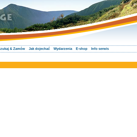
zukaj & Zamów
Jak dojechać
Wydarzenia
E-shop
Info serwis