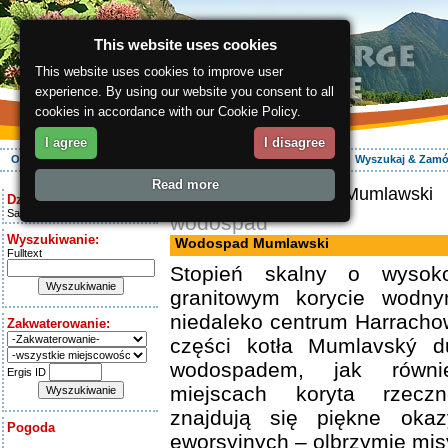
This website uses cookies
This website uses cookies to improve user
experience. By using our website you consent to all
cookies in accordance with our Cookie Policy.
I agree
I disagree
O regionie
Aktywnie
Relaks
Wasz urlop
Zakwaterowanie
Wyszukaj & Zam
Read more
ergis.cz
> Wodospad Mumlawski
Dziś jest:
Saturday 8.08.2026
wodospad
Wyszukiwanie:
Wodospad Mumlawski
Fulltext
Stopień skalny o wyso
granitowym korycie wodny
niedaleko centrum Harracho
Zakwaterowanie:
części kotła Mumlavský d
wodospadem, jak równ
Ergis ID
miejscach koryta rzec
znajdują się piękne okaz
Pogoda
eworsyjnych – olbrzymie misy