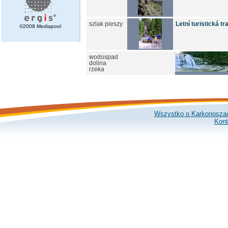
szlak pieszy
Letní turistická t
©2008 Mediapool
wodospad
dolina
rzeka
Wszystko o Karkonosza
Kont