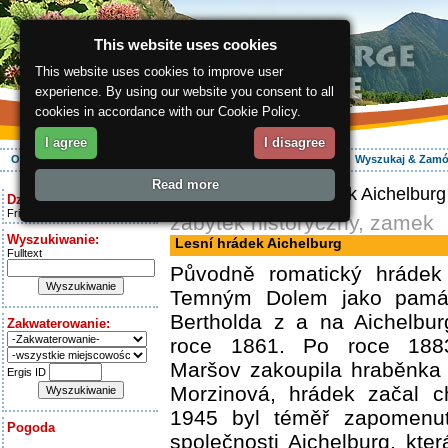
This website uses cookies
This website uses cookies to improve user
experience. By using our website you consent to all
cookies in accordance with our Cookie Policy.
I agree
I disagree
O regionie
Aktywnie
Relaks
Wasz urlop
Zakwaterowanie
Wyszukaj & Zam
Read more
ergis.cz
> Lesní hrádek Aichelburg
Dziś jest:
Friday 7.08.2026
zabytek historyczny, zamek
Wyszukiwanie:
Lesní hrádek Aichelburg
Fulltext
Původně romatický hrádek
Temným Dolem jako památ
Bertholda z a na Aichelbu
Zakwaterowanie:
roce 1861. Po roce 1883
Maršov zakoupila hraběnka 
Ergis ID
Morzinová, hrádek začal c
1945 byl téměř zapomenut
Pogoda
společnosti Aichelburg, kter