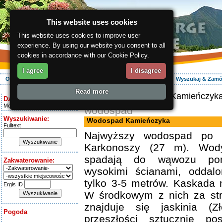
This website uses cookies
This website uses cookies to improve user
experience. By using our website you consent to all
cookies in accordance with our Cookie Policy.
I agree
I disagree
O regionie
Aktywnie
Relaks
Wasz urlop
Zakwaterowanie
Wyszukaj & Zam
Read more
ergis.cz
> Wodospad Kamieńczyk
Dziś jest:
Monday 10.08.2026
wodospad
Wyszukiwanie:
Wodospad Kamieńczyka
Fulltext
Najwyższy wodospad po po
Karkonoszy (27 m). Wod
spadają do wąwozu pom
Zakwaterowanie:
wysokimi ścianami, oddalo
tylko 3-5 metrów. Kaskada 
Ergis ID
W środkowym z nich za st
znajduje się jaskinia (
Pogoda
przeszłości sztucznie po