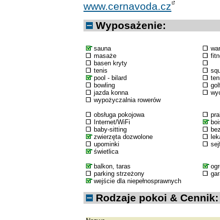
www.cernavoda.cz
Wyposażenie:
sauna
wa
masaże
fit
basen kryty
tenis
sq
pool - bilard
ten
bowling
gol
jazda konna
wyc
wypożyczalnia rowerów
obsługa pokojowa
pra
Internet/WiFi
boi
baby-sitting
bez
zwierzęta dozwolone
lek
upominki
sej
świetlica
balkon, taras
og
parking strzeżony
ga
wejście dla niepełnosprawnych
Rodzaje pokoi & Cennik: