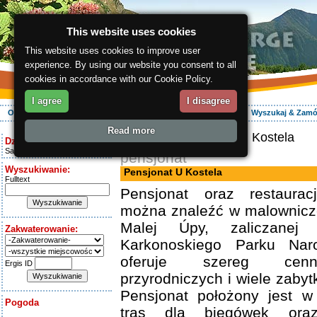
This website uses cookies
This website uses cookies to improve user
experience. By using our website you consent to all
cookies in accordance with our Cookie Policy.
I agree
I disagree
O regionie
Aktywnie
Relaks
Wasz urlop
Zakwaterowanie
Wyszukaj & Zam
Read more
ergis.cz
> Pensjonat U Kostela
Dziś jest:
Saturday 8.08.2026
pensjonat
Wyszukiwanie:
Pensjonat U Kostela
Fulltext
Pensjonat oraz restaurac
można znaleźć w malownicze
Malej Úpy, zaliczanej 
Zakwaterowanie:
Karkonoskiego Parku Nar
oferuje szereg cenn
Ergis ID
przyrodniczych i wiele zabyt
Pensjonat położony jest 
Pogoda
tras dla biegówek oraz