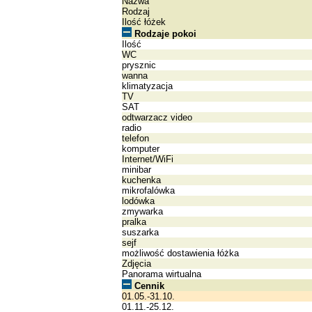
Nazwa
Rodzaj
Ilość łóżek
Rodzaje pokoi
Ilość
WC
prysznic
wanna
klimatyzacja
TV
SAT
odtwarzacz video
radio
telefon
komputer
Internet/WiFi
minibar
kuchenka
mikrofalówka
lodówka
zmywarka
pralka
suszarka
sejf
możliwość dostawienia łóżka
Zdjęcia
Panorama wirtualna
Cennik
01.05.-31.10.
01.11.-25.12.