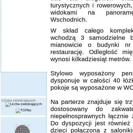
turystycznych i rowerowych
widokami na panoram
Wschodnich.
W skład całego komplek
wchodzą 3 samodzielne b
mianowicie o budynki nr
restaurację. Odległość mi
wynosi kilkadziesiąt metrów.
Stylowo wyposażony pen
dysponuje w całości 40 łóż
pokoje są wyposażone w WC,
Na parterze znajduje się t
Liczba zwiedzających
dostosowany do zakwat
niepełnosprawnych łącznie 
Do dyspozycji jest również
dzieci połączona z salonik