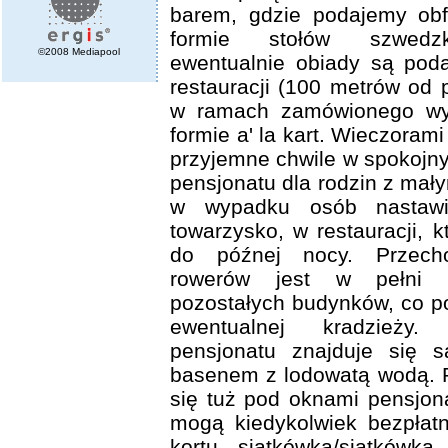
barem, gdzie podajemy obf
formie stołów szwedzk
©2008 Mediapool
ewentualnie obiady są pod
restauracji (100 metrów od 
w ramach zamówionego wy
formie a' la kart. Wieczora
przyjemne chwile w spokojn
pensjonatu dla rodzin z mały
w wypadku osób nastawio
towarzysko, w restauracji, k
do późnej nocy. Przecho
rowerów jest w pełni 
pozostałych budynków, co 
ewentualnej kradzieży
pensjonatu znajduje się s
basenem z lodowatą wodą. P
się tuż pod oknami pensjon
mogą kiedykolwiek bezpłatn
kortu siatkówka/siatkówk