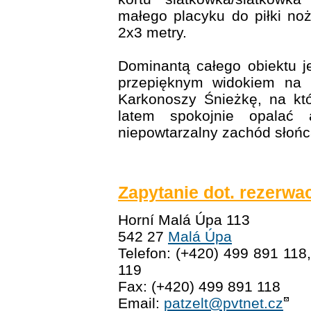
małego placyku do piłki no
2x3 metry.
Dominantą całego obiektu j
przepięknym widokiem na 
Karkonoszy Śnieżkę, na kt
latem spokojnie opalać 
niepowtarzalny zachód słońc
Zapytanie dot. rezerwac
Horní Malá Úpa 113
542 27
Malá Úpa
Telefon: (+420) 499 891 118
119
Fax: (+420) 499 891 118
Email:
patzelt@pvtnet.cz