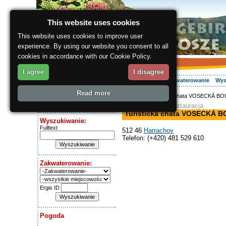
This website uses cookies
This website uses cookies to improve user
experience. By using our website you consent to all
cookies in accordance with our Cookie Policy.
I agree
I disagree
O regionie
Aktywnie
Relaks
Wasz urlop
Zakwaterowanie
Wys
Read more
ergis.cz
> Turistická chata VOSECKÁ B
Dziś jest:
dom noclegowy, restauracja
Thursday 6.08.2026
Turistická chata VOSECKÁ 
Wyszukiwanie:
Fulltext
512 46
Harrachov
Telefon: (+420) 481 529 610
Zakwaterowanie:
Ergis ID
Pogoda