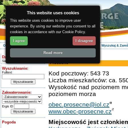
This website uses cookies
This website uses cookies to improve user
experience. By using our website you consent to all
cookies in accordance with our Cookie Policy.
I agree
I disagree
O regionie
Aktywnie
Relaks
Wasz urlop
Zakwaterowanie
Wyszukaj & Zam
Read more
ergis.cz
> Prosečné
Dziś jest:
Saturday 8.08.2026
Prosečné
Wyszukiwanie:
Kod pocztowy: 543 73
Fulltext
Liczba mieszkańców: ca. 55
Wysokość nad poziomem mo
Zakwaterowanie:
poziomem morza
obec.prosecne@iol.cz
Ergis ID
www.obec-prosecne.cz
Miejscowość jest członkie
Pogoda