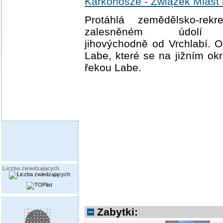
Karkonosze - Związek Miast 
Protáhlá zemědělsko-rek
zalesněném údolí P
jihovýchodně od Vrchlabí. O
Labe, které se na jižním okr
řekou Labe.
Liczba zwiedzających
Zabytki: