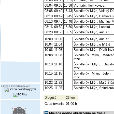
08:00
09:30
18:35
Vrchlabí, rozc. Strážné
08:04
09:35
18:39
Vrchlabí, Herlíkovice,
08:08
09:40
18:43
Špindlerův Mlýn, Volský Dů
08:10
09:42
18:45
Špindlerův Mlýn, Bártlova 
08:13
09:45
18:48
Špindlerův Mlýn, Michlův 
08:16
09:50
18:50
Špindlerův Mlýn, Labská
08:20
09:55
18:55
Špindlerův Mlýn, aut. st.
10:00
11:00
Špindlerův Mlýn, aut. st.
10:04
11:04
Špindlerův Mlýn, u hřiště
10:06
11:06
Špindlerův Mlýn, Dívčí láv
10:08
11:08
Špindlerův Mlýn, Medvěd
rozc.
10:10
11:10
Špindlerův Mlýn, David
rozc.
10:15
11:15
Špindlerův Mlýn, Jelení
rozc.
10:22
11:22
Špindlerův Mlýn, Malý Šiš
Liczba zwiedzających
10:25
11:25
Špindlerův Mlýn, Špindlero
Długość
26 km
Czas trwania
01:00 h
Miejsca godne obrejrzenia na trasie: