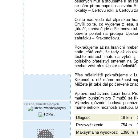
osudných mur a stoupáme k místu p
se nám přímo naproti na svahu Stu
lokality – Čertovu rokli a Čertovu z
Cesta nás vede dál alpinskou hra
Chvíli po té, co vyjdeme z lesa,
„trkač“, správně jde o Peltonovu t
otevírá pohled na protější Úpsk
zahrádku – Krakonošovu.
Pokračujeme až na hraniční hřeben
stále ještě znát, že tady až do r
těchto místech máte na výběr z n
polského přátelství směrem na Š
nechat vést přes Úpské rašeliniště.
Přes rašeliniště pokračujeme k Lu
Krkonoš, u níž máme možnost napoj
Můžete jít také dál po červeně zn
Vpravo necháváme Luční horu. Překr
malým bunkrům pro 7 mužů se říka
Výrovky (původní budova pocházel
Liczba zwiedzających
máme několik možností sestupu. Bu
Długość
18 km
Przewyższenie
754 m
Maksymalna wysokość
1398 m