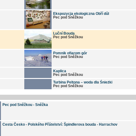
Ekspozycja ekologiczna Obří důl
Pec pod Sněžkou
Luční Bouda
Pec pod Sněžkou
Pomnik ofiarom gór
Pec pod Sněžkou
Kaplica
Pec pod Sněžkou
Turbina Peltona – woda dla Śnieżki
Pec pod Sněžkou
Pec pod Sněžkou - Sněžka
Cesta Česko - Polského Přátelství: Špindlerova bouda - Harrachov