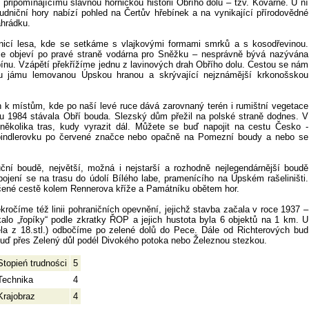
řipomínajícímu slavnou hornickou historii Obřího dolu – tzv. Kovárně. U ní
dniční hory nabízí pohled na Čertův hřebínek a na vynikající přírodovědné
ahrádku.
nicí lesa, kde se setkáme s vlajkovými formami smrků a s kosodřevinou.
 se objeví po pravé straně vodárna pro Sněžku – nesprávně bývá nazývána
ubínu. Vzápětí překřížíme jednu z lavinových drah Obřího dolu. Cestou se nám
ou jámu lemovanou Úpskou hranou a skrývající nejznámější krkonošskou
 k místům, kde po naší levé ruce dává zarovnaný terén i rumištní vegetace
oku 1984 stávala Obří bouda. Slezský dům přežil na polské straně dodnes. V
ěkolika tras, kudy vyrazit dál. Můžete se buď napojit na cestu Česko -
pindlerovku po červené značce nebo opačně na Pomezní boudy a nebo se
ční boudě, největší, možná i nejstarší a rozhodně nejlegendárnější boudě
ení se na trasu do údolí Bílého labe, pramenícího na Úpském rašeliništi.
ačené cestě kolem Rennerova kříže a Památníku obětem hor.
očíme též linii pohraničních opevnění, jejichž stavba začala v roce 1937 –
lo „řopíky“ podle zkratky ŘOP a jejich hustota byla 6 objektů na 1 km. U
a z 18.stl.) odbočíme po zelené dolů do Pece. Dále od Richterových bud
ď přes Zelený důl podél Divokého potoka nebo Železnou stezkou.
Stopień trudności
5
Technika
4
Krajobraz
4