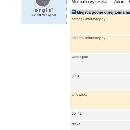
Minimalna wysokość
755 m
Miejsca godne obrejrzenia na 
©2008 Mediapool
ośrodek informacyjny
ośrodek informacyjny
wodospad
góra
torfowisko
dolina
rzeka