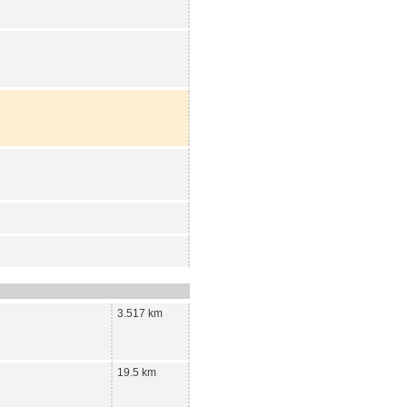
3.517 km
19.5 km