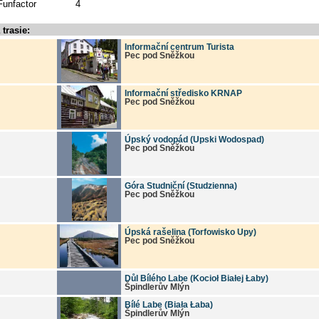
Funfactor
4
trasie:
Informační centrum Turista
Pec pod Sněžkou
Informační středisko KRNAP
Pec pod Sněžkou
Úpský vodopád (Upski Wodospad)
Pec pod Sněžkou
Góra Studniční (Studzienna)
Pec pod Sněžkou
Úpská rašelina (Torfowisko Upy)
Pec pod Sněžkou
Důl Bílého Labe (Kocioł Białej Łaby)
Špindlerův Mlýn
Bílé Labe (Biała Łaba)
Špindlerův Mlýn