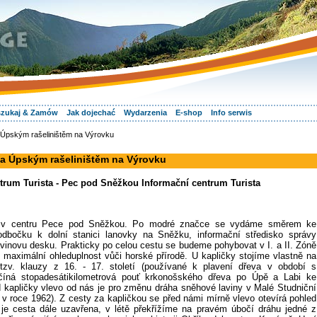
zukaj & Zamów
Jak dojechać
Wydarzenia
E-shop
Info serwis
Úpským rašeliništěm na Výrovku
a Úpským rašeliništěm na Výrovku
rum Turista - Pec pod Sněžkou Informační centrum Turista
ná v centru Pece pod Sněžkou. Po modré značce se vydáme směrem ke
dbočku k dolní stanici lanovky na Sněžku, informační středisko správy
inovu desku. Prakticky po celou cestu se budeme pohybovat v I. a II. Zóně
 maximální ohleduplnost vůči horské přírodě. U kapličky stojíme vlastně na
 tzv. klauzy z 16. - 17. století (používané k plavení dřeva v období s
číná stopadesátikilometrová pouť krkonošského dřeva po Úpě a Labi ke
kapličky vlevo od nás je pro změnu dráha sněhové laviny v Malé Studniční
. v roce 1962). Z cesty za kapličkou se před námi mírně vlevo otevírá pohled
e cesta dále uzavřena, v létě překřížíme na pravém úbočí dráhu jedné z