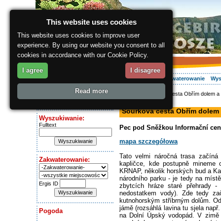
This website uses cookies
This website uses cookies to improve user
experience. By using our website you consent to all
cookies in accordance with our Cookie Policy.
I agree
I disagree
O regionie
Aktywnie
Relaks
Wasz urlop
Zakwaterowanie
Wys
Read more
ergis.cz
> Šourkova cesta Obřím dolem a 
Dziś jest:
szlak pieszy
Friday 7.08.2026
Šourkova cesta Obřím dolem 
Wyszukiwanie:
Fulltext
Pec pod Sněžkou Informační cent
mapa szczegółowa
Tato velmi náročná trasa začí
Zakwaterowanie:
kapličce, kde postupně mineme o
KRNAP, několik horských bud a Kav
národního parku - je tedy na místě
Ergis ID
zbytcích hráze staré přehrady -
nedostatkem vody). Zde tedy za
kutnohorským stříbrným dolům. Od 
jámě (rozsáhlá lavina tu sjela např
Pogoda
na Dolní Úpský vodopád. V zimě j