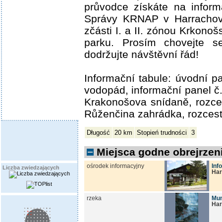
průvodce získáte na inform
Správy KRNAP v Harrachov
zčásti I. a II. zónou Krkono
parku. Prosím chovejte s
dodržujte návštěvní řád!
Informační tabule: úvodní 
vodopád, informační panel č.
Krakonošova snídaně, rozce
Růženčina zahrádka, rozcest
Długość
20 km
Stopień trudności
3
Miejsca godne obrejrzeni
ośrodek informacyjny
Inf
Liczba zwiedzających
Har
rzeka
Mu
Har