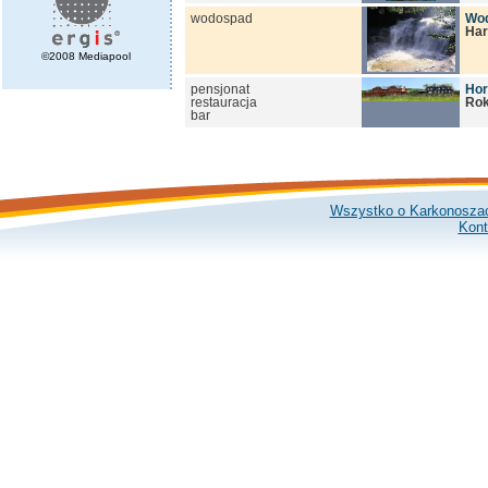
wodospad
Wo
Har
©2008 Mediapool
pensjonat
Hor
restauracja
Rok
bar
Wszystko o Karkonosza
Kont