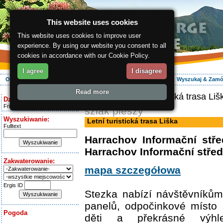
This website uses cookies
This website uses cookies to improve user
experience. By using our website you consent to all
cookies in accordance with our Cookie Policy.
I agree
I disagree
O regionie
Aktywnie
Relaks
Wasz urlop
Zakwaterowanie
Wyszukaj & Zam
Read more
ergis.cz
> Letní turistická trasa Liš
Dziś jest:
Friday 7.08.2026
szlak pieszy
Wyszukiwanie:
Letní turistická trasa Liška
Fulltext
Harrachov Informační stř
Harrachov Informační stř
Zakwaterowanie:
mapa szczegółowa
Ergis ID
Stezka nabízí návštěvníkům
panelů, odpočinkové místo 
Pogoda
děti a překrásné výhle