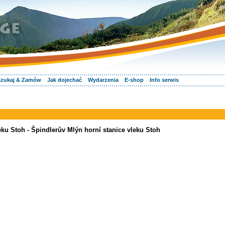
zukaj & Zamów
Jak dojechać
Wydarzenia
E-shop
Info serwis
eku Stoh - Špindlerův Mlýn horní stanice vleku Stoh