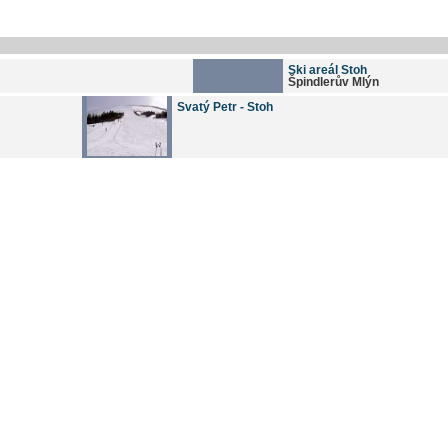
Ski areál Stoh
Špindlerův Mlýn
Svatý Petr - Stoh