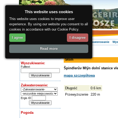
This website uses cookies
This website uses cookies to improve user
experience. By using our website you consent to all
cookies in accordance with our Cookie Policy.
I agree
I disagree
O regionie
Aktywnie
Relaks
Wasz urlop
Zakwaterowanie
Wys
Read more
ergis.cz
> Stoh
Dziś jest:
wyciąg narciarski
Monday 10.08.2026
Stoh
Wyszukiwanie:
Fulltext
Špindlerův Mlýn dolní stanice vl
mapa szczegółowa
Zakwaterowanie:
Długość
0.6 km
Przewyższenie
220 m
Ergis ID
Pogoda