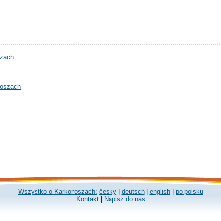
szach
noszach
Wszystko o Karkonoszach:
česky
|
deutsch
|
english
|
po polsku
Kontakt
|
Napisz do nas