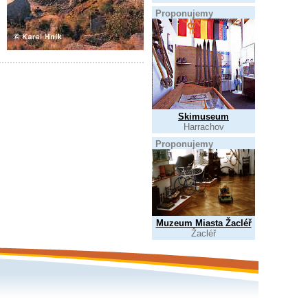
Proponujemy
Skimuseum
Harrachov
Proponujemy
Muzeum Miasta Žacléř
Žacléř