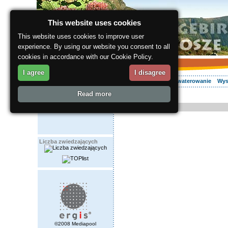
This website uses cookies
This website uses cookies to improve user
experience. By using our website you consent to all
cookies in accordance with our Cookie Policy.
I agree
I disagree
O regionie
Aktywnie
Relaks
Wasz urlop
Zakwaterowanie
Wys
Read more
ergis.cz
> Relaks
Relax
Liczba zwiedzających
©2008 Mediapool