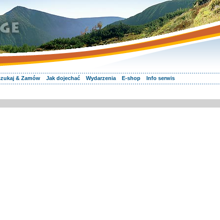
zukaj & Zamów
Jak dojechać
Wydarzenia
E-shop
Info serwis