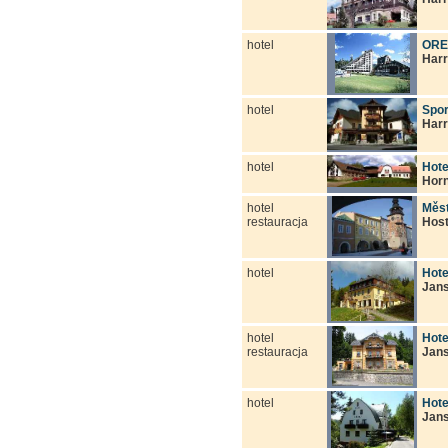
hotel
OREA
Har
hotel
Spor
Har
hotel
Hote
Horn
hotel
Měst
restauracja
Host
hotel
Hote
Jan
hotel
Hote
restauracja
Jan
hotel
Hote
Jan