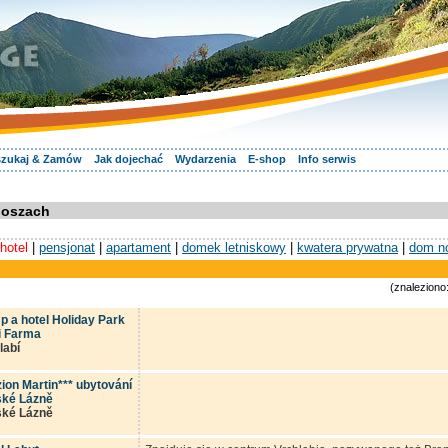
zukaj & Zamów
Jak dojechać
Wydarzenia
E-shop
Info serwis
noszach
hotel
|
pensjonat
|
apartament
|
domek letniskowy
|
kwatera prywatna
|
dom n
(znaleziono:
 a hotel Holiday Park
i Farma
labí
ion Martin*** ubytování
ské Lázně
ské Lázně