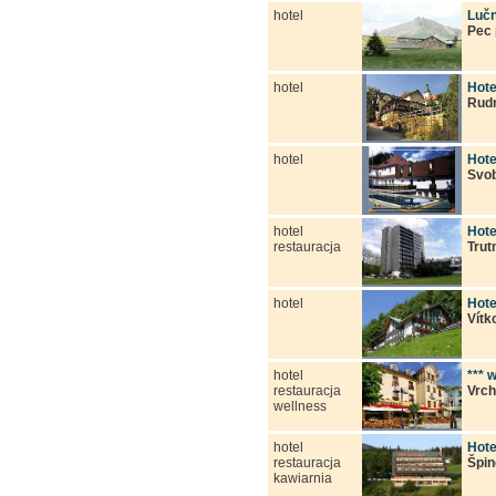
hotel
Lučn
Pec
hotel
Hote
Rud
hotel
Hote
Svo
hotel
Hote
restauracja
Trut
hotel
Hote
Vítk
hotel
*** 
restauracja
Vrch
wellness
hotel
Hote
restauracja
Špin
kawiarnia