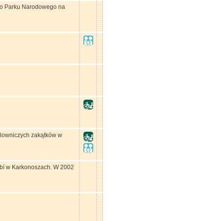
iego Parku Narodowego na
malowniczych zakątków w
abí w Karkonoszach. W 2002