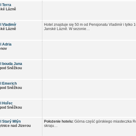
l Terra
ské Lázně
l Vladimír
Hotel znajduje się 50 m od Pensjonatu Vladimír i tylko 
ské Lázně
Janské Lázně. W sezonie…
l Adria
enov
l bouda Jana
 pod Sněžkou
l Emerich
 pod Sněžkou
l Hořec
 pod Sněžkou
l Starý Mlýn
Położenie hotelu:
Górna część górskiego miasteczka Ro
tnice nad Jizerou
skraju…