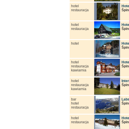
hotel
Hote
restauracja
Špin
hotel
Hote
restauracja
Špin
hotel
Hote
Špin
hotel
Hote
restauracja
Špin
kawiarnia
hotel
Inte
restauracja
Špin
kawiarnia
bar
Lab
hotel
Špin
restauracja
hotel
Hot
restauracja
Špin