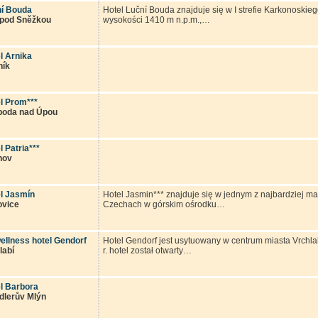
í Bouda
Hotel Luční Bouda znajduje się w I strefie Karkonosk
 pod Sněžkou
wysokości 1410 m n.p.m.,…
l Arnika
ník
l Prom***
boda nad Úpou
l Patria***
nov
l Jasmín
Hotel Jasmin*** znajduje się w jednym z najbardziej 
ovice
Czechach w górskim ośrodku…
wellness hotel Gendorf
Hotel Gendorf jest usytuowany w centrum miasta Vrchl
labí
r. hotel został otwarty…
l Barbora
dlerův Mlýn