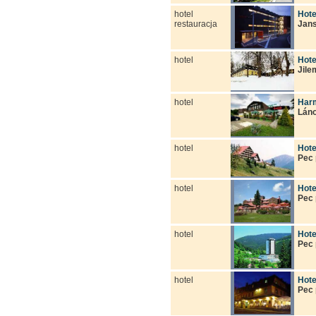
hotel
Hote
restauracja
Jan
hotel
Hote
Jile
hotel
Harm
Lán
hotel
Hote
Pec
hotel
Hote
Pec
hotel
Hote
Pec
hotel
Hote
Pec