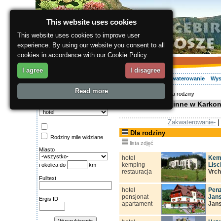
This website uses cookies
This website uses cookies to improve user
experience. By using our website you consent to all
cookies in accordance with our Cookie Policy.
I agree
I disagree
O regionie
Aktywnie
Relaks
Wasz urlop
Zakwaterowanie
Wys
Read more
ergis.cz
>
Relaks
> Dla rodziny
Wyszukiwanie:
Wczasy rodzinne w Karko
Kategoria
Zakwaterowanie-
|
Dla rodziny
Rodziny mile widziane
lista zdjęć
Miasto
hotel
Kemp
kemping
Lisc
i okolica do
km
restauracja
Vrch
Fulltext
hotel
Penz
pensjonat
Jan
Ergis ID
apartament
Jan