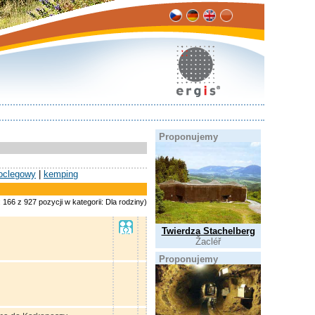
Proponujemy
oclegowy
|
kemping
 166 z 927 pozycji w kategorii: Dla rodziny)
Twierdza Stachelberg
Žacléř
Proponujemy