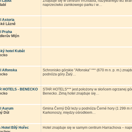
l Labut
Znajduje się w centrum Vrchlabia, nazywanego też Bra
labí
naprzeciwko zamkowego parku i w…
l Astoria
ské Lázně
l Praha
dlerův Mlýn
ký hotel Kubát
ecko
l Alfonska
Schronisko górskie "Alfonska" *** (670 m n. p. m.) znaj
ecko
podnóża góry Žalý…
R HOTELS - BENECKO
STAR HOTELS*** jest położony w słońcem ogrzanej gór
ecko
Benecko. Zimą hotel znajduje się…
el Aurum
Gmina Černý Důl leży u podnóża Černé hory (1 299 m n
ý Důl
Karkonoszy, między ośrodkiem…
 Hotel Bílý Hořec
Hotel znajduje się w samym centrum Harrachova – naprz
rachov