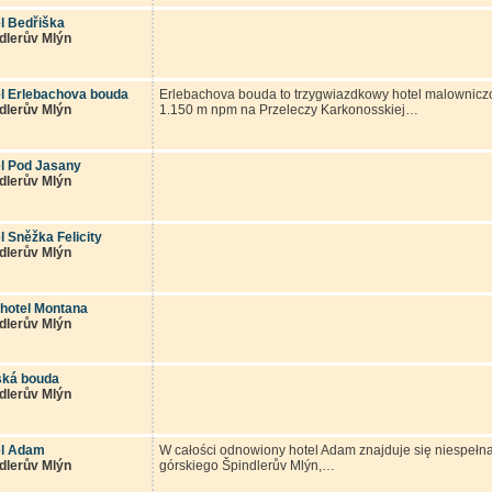
l Bedřiška
dlerův Mlýn
l Erlebachova bouda
Erlebachova bouda to trzygwiazdkowy hotel malownicz
dlerův Mlýn
1.150 m npm na Przeleczy Karkonosskiej…
l Pod Jasany
dlerův Mlýn
l Sněžka Felicity
dlerův Mlýn
rhotel Montana
dlerův Mlýn
ská bouda
dlerův Mlýn
el Adam
W całości odnowiony hotel Adam znajduje się niespełn
dlerův Mlýn
górskiego Špindlerův Mlýn,…