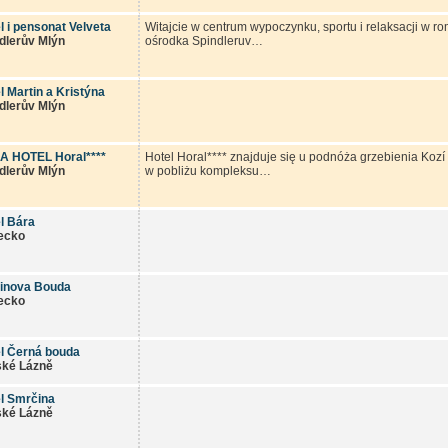
l i pensonat Velveta
Witajcie w centrum wypoczynku, sportu i relaksacji w ro
dlerův Mlýn
ośrodka Spindleruv…
l Martin a Kristýna
dlerův Mlýn
A HOTEL Horal****
Hotel Horal**** znajduje się u podnóża grzebienia Koz
dlerův Mlýn
w pobliżu kompleksu…
l Bára
ecko
inova Bouda
ecko
l Černá bouda
ské Lázně
l Smrčina
ské Lázně