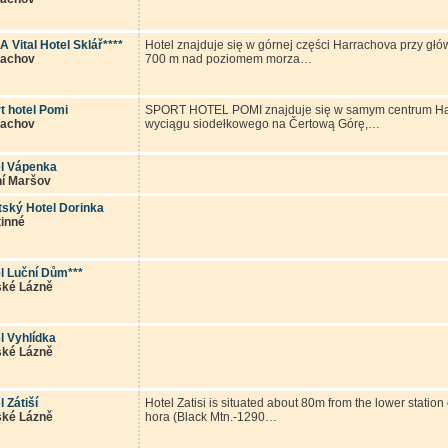
 Vital Hotel Sklář****
Hotel znajduje się w górnej części Harrachova przy gł
rachov
700 m nad poziomem morza…
t hotel Pomi
SPORT HOTEL POMI znajduje się w samym centrum Ha
rachov
wyciągu siodełkowego na Čertową Górę,…
l Vápenka
í Maršov
ský Hotel Dorinka
inné
l Luční Dům***
ské Lázně
l Vyhlídka
ské Lázně
l Zátiší
Hotel Zatisi is situated about 80m from the lower statio
ské Lázně
hora (Black Mtn.-1290…