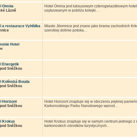
l Omnia
Hotel Omnia jest luksusowym czterogwiazdkowym hotel
ské Lázně
usytuowanym w pobliżu kolejki…
l a restaurace Vyhlídka
Miasto Jilemnice jest znane jako brama zachodnich Krkon
mnice
szerokiej dolinie potoka…
onie Hotel
ov
l Energetik
 pod Sněžkou
l Kolínská Bouda
 pod Sněžkou
l Horizont
Hotel Horizont znajduje się w otoczeniu pięknej panieńs
 pod Sněžkou
Karkonoskiego Parku Narodowego wprost…
l Krokus
Hotel Krokus znajduje się w samym centrum jednego z 
 pod Sněžkou
karkonoskich ośrodków turystycznych…