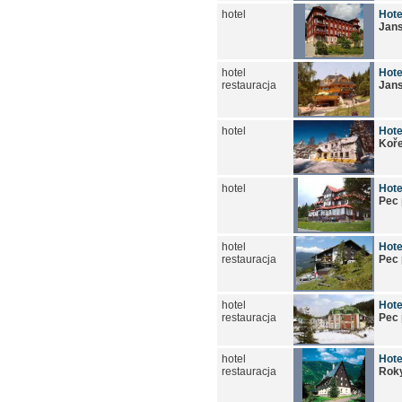
hotel
Hote
Jan
hotel
Hote
restauracja
Jan
hotel
Hote
Koř
hotel
Hote
Pec
hotel
Hote
restauracja
Pec
hotel
Hote
restauracja
Pec
hotel
Hote
restauracja
Roky