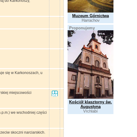
mą do Karkonoszy,
Muzeum Górnictwa
Harrachov
Proponujemy
duje się w Karkonoszach, u
skiej miejscowości
Kościół klasztorny św.
Augustyna
Vrchlabí
.p.m.) we wschodniej części
eciw skoczni narciarskich.