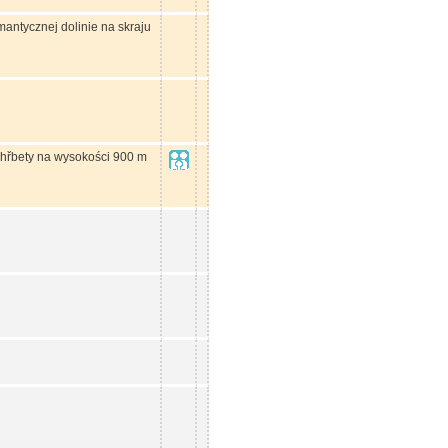
mantycznej dolinie na skraju
í hřbety na wysokości 900 m