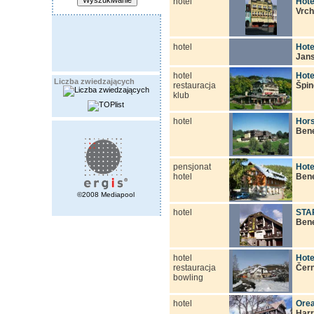
hotel
Hote
Vrch
hotel
Hote
Jan
hotel
Hote
Liczba zwiedzających
restauracja
Špin
klub
hotel
Hors
Ben
pensjonat
Hote
hotel
Ben
©2008 Mediapool
hotel
STA
Ben
hotel
Hot
restauracja
Čern
bowling
hotel
Orea
Har