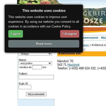
This website uses cookies
This website uses cookies to improve user
experience. By using our website you consent to all
cookies in accordance with our Cookie Policy.
I agree
I disagree
O regionie
Aktywnie
Relaks
Wasz urlop
Zakwaterowanie
Wys
Read more
ergis.cz
>
Relaks
>
Zakupy
> Květinová s
Wyszukiwanie:
kwiaciarnia, ogrodnik
Kategoria
Květinová síň
Miasto
Náměstí 70
543 71
Hostinné
i okolica do
km
Telefon: (+420) 499 524 332, (+420
Fulltext
Ergis ID