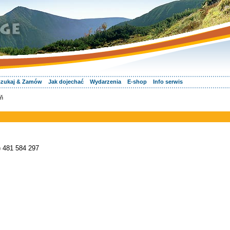
zukaj & Zamów
Jak dojechać
Wydarzenia
E-shop
Info serwis
íň
) 481 584 297