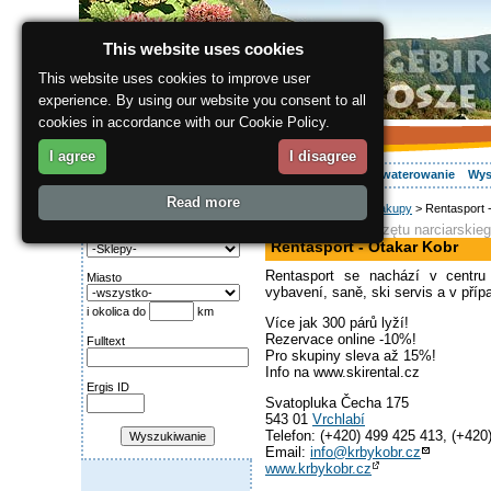
This website uses cookies
This website uses cookies to improve user
experience. By using our website you consent to all
cookies in accordance with our Cookie Policy.
I agree
I disagree
O regionie
Aktywnie
Relaks
Wasz urlop
Zakwaterowanie
Wys
Read more
ergis.cz
>
Relaks
>
Zakupy
> Rentasport 
Wyszukiwanie:
wypożyczalnia sprzętu narciarskie
Kategoria
Rentasport - Otakar Kobr
Rentasport se nachází v centru
Miasto
vybavení, saně, ski servis a v příp
i okolica do
km
Více jak 300 párů lyží!
Rezervace online -10%!
Fulltext
Pro skupiny sleva až 15%!
Info na www.skirental.cz
Ergis ID
Svatopluka Čecha 175
543 01
Vrchlabí
Telefon: (+420) 499 425 413, (+420
Email:
info@krbykobr.cz
www.krbykobr.cz