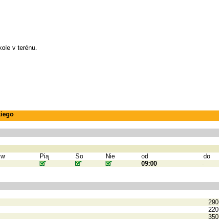
ole v terénu.
kiego
zw
Pią
So
Nie
od
do
09:00
-
290
220
350