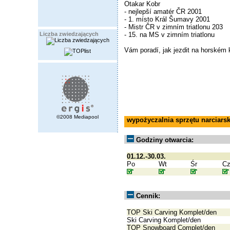
Otakar Kobr
- nejlepší amatér ČR 2001
- 1. místo Král Šumavy 2001
- Mistr ČR v zimním triatlonu 203
- 15. na MS v zimním triatlonu
Liczba zwiedzających
Vám poradí, jak jezdit na horském k
©2008 Mediapool
wypożyczalnia sprzętu narciars
Godziny otwarcia:
01.12.-30.03.
Po
Wt
Śr
C
Cennik:
TOP Ski Carving Komplet/den
Ski Carving Komplet/den
TOP Snowboard Complet/den