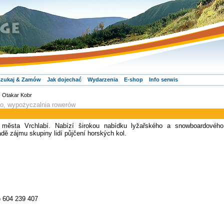
zukaj & Zamów
Jak dojechać
Wydarzenia
E-shop
Info serwis
- Otakar Kobr
go, wypożyczalnia rowerów
 města Vrchlabí. Nabízí širokou nabídku lyžařského a snowboardového
adě zájmu skupiny lidí půjčení horských kol.
) 604 239 407