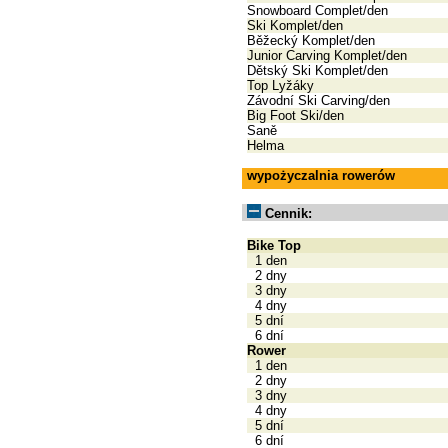
Snowboard Complet/den
Ski Komplet/den
Běžecký Komplet/den
Junior Carving Komplet/den
Dětský Ski Komplet/den
Top Lyžáky
Závodní Ski Carving/den
Big Foot Ski/den
Saně
Helma
wypożyczalnia rowerów
Cennik:
Bike Top
1 den
2 dny
3 dny
4 dny
5 dní
6 dní
Rower
1 den
2 dny
3 dny
4 dny
5 dní
6 dní