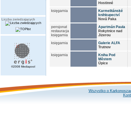
Hostinné
księgarnia
Karmelitánské
knihkupectví
Nová Paka
Liczba zwiedzających
pensjonat
Apartmán Paula
restauracja
Rokytnice nad
księgarnia
Jizerou
księgarnia
Galerie ALFA
Trutnov
księgarnia
Kniha Pod
Městem
Úpice
©2008 Mediapool
Wszystko o Karkonosza
Kont