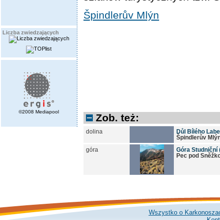
Špindlerův Mlýn
Liczba zwiedzających
©2008 Mediapool
Zob. też:
dolina
Důl Bílého Labe
Špindlerův Mlý
góra
Góra Studniční 
Pec pod Sněžk
Wszystko o Karkonosza
Kont