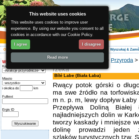
This website uses cookies
This website uses cookies to improve user
experience. By using our website you consent to all
cookies in accordance with our Cookie Policy.
I agree
I disagree
O regionie
Aktywnie
Relaks
Wasz urlop
Zakwaterowanie
Wyszukaj & Zam
Read more
ergis.cz
>
O regionie
>
Przyroda
> 
Wyszukiwanie:
Kategoria
rzeka
Bílé Labe (Biała Łaba)
Miasto
Rwący potok górski o długo
i okolica do
km
ma swe źródło na torfowis
Fulltext
m n. p. m, lewy dopływ Łaby 
Przepływa Doliną Białej
Ergis ID
najładniejszych dolin w Kar
tworzy kaskady i mniejsze 
dolinę prowadzi jeden z
szlaków turystycznych tzw. 