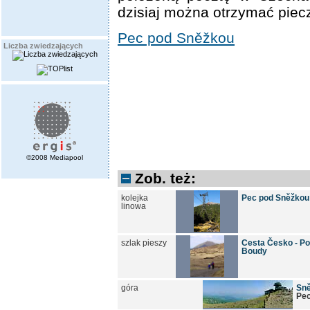
dzisiaj można otrzymać piec
Pec pod Sněžkou
Liczba zwiedzających
©2008 Mediapool
Zob. też:
kolejka
Pec pod Sněžkou
linowa
szlak pieszy
Cesta Česko - Po
Boudy
góra
Sn
Pec