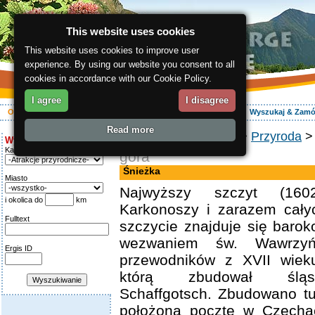
This website uses cookies
This website uses cookies to improve user
experience. By using our website you consent to all
cookies in accordance with our Cookie Policy.
I agree
I disagree
O regionie
Aktywnie
Relaks
Wasz urlop
Zakwaterowanie
Wyszukaj & Zam
Read more
ergis.cz
>
O regionie
>
Przyroda
> 
Wyszukiwanie:
Kategoria
góra
Śnieżka
Miasto
Najwyższy szczyt (16
i okolica do
km
Karkonoszy i zarazem cały
Fulltext
szczycie znajduje się baro
wezwaniem św. Wawrzyń
Ergis ID
przewodników z XVII wieku
którą zbudował śląs
Schaffgotsch. Zbudowano tu
położoną pocztę w Czechac