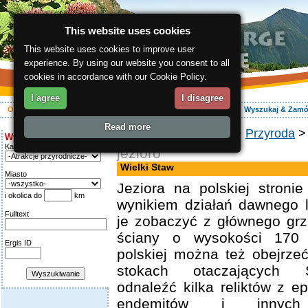
This website uses cookies
This website uses cookies to improve user
experience. By using our website you consent to all
cookies in accordance with our Cookie Policy.
I agree
I disagree
O regionie
Aktywnie
Relaks
Wasz urlop
Zakwaterowanie
Wyszukaj & Zam
Read more
ergis.cz
>
O regionie
>
Przyroda
> 
Wyszukiwanie:
Kategoria
jezioro
Wielki Staw
Miasto
Jeziora na polskiej stroni
i okolica do
km
wynikiem działań dawnego 
Fulltext
je zobaczyć z głównego grz
ściany o wysokości 170
Ergis ID
polskiej można też obejrze
stokach otaczających
odnaleźć kilka reliktów z e
endemitów i innych 