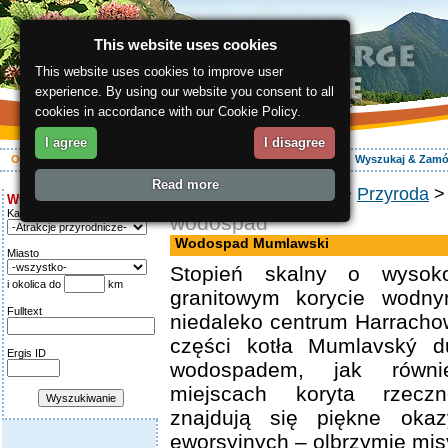
This website uses cookies
This website uses cookies to improve user
experience. By using our website you consent to all
cookies in accordance with our Cookie Policy.
I agree
I disagree
O regionie
Aktywnie
Relaks
Wasz urlop
Zakwaterowanie
Wyszukaj & Zam
Read more
ergis.cz
>
O regionie
>
Przyroda
>
Wyszukiwanie:
Kategoria
wodospad
Wodospad Mumlawski
Miasto
Stopień skalny o wyso
i okolica do
km
granitowym korycie wodny
Fulltext
niedaleko centrum Harracho
części kotła Mumlavský d
Ergis ID
wodospadem, jak równ
miejscach koryta rzec
znajdują się piękne okaz
eworsyjnych – olbrzymie misy