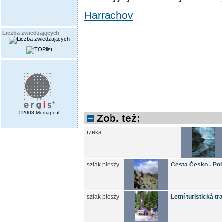
Harrachov
Liczba zwiedzających
©2008 Mediapool
Zob. też:
rzeka
szlak pieszy
Cesta Česko - Pol
szlak pieszy
Letní turistická t