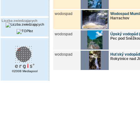
wodospad
Wodospad Muml
Harrachov
Liczba zwiedzających
wodospad
Úpský vodopád 
Pec pod Sněžko
wodospad
Huťský vodopád
Rokytnice nad J
©2008 Mediapool