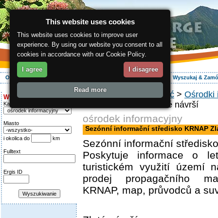
This website uses cookies
This website uses cookies to improve user
experience. By using our website you consent to all
cookies in accordance with our Cookie Policy.
I agree
I disagree
O regionie
Aktywnie
Relaks
Wasz urlop
Zakwaterowanie
Wyszukaj & Zam
Read more
ergis.cz
>
Jak dojechać
>
Ośrodki 
Wyszukiwanie:
středisko KRNAP Zlaté návrší
Kategoria
ośrodek informacyjny
Miasto
Sezónní informační středisko KRNAP Zla
i okolica do
km
Sezónní informační středisk
Fulltext
Poskytuje informace o l
turistickém využití území 
Ergis ID
prodej propagačního mat
KRNAP, map, průvodců a suv