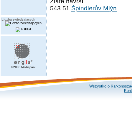
Zlaté návrší
543 51
Špindlerův Mlýn
Liczba zwiedzających
©2008 Mediapool
Wszystko o Karkonosza
Kont