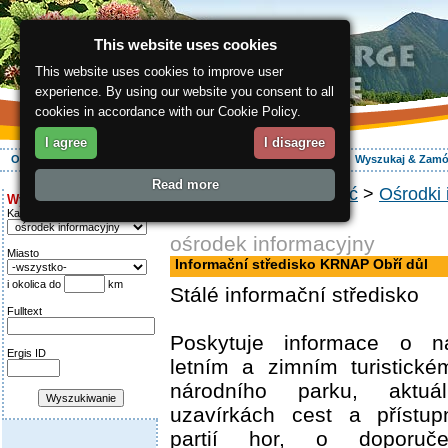
This website uses cookies
This website uses cookies to improve user
experience. By using our website you consent to all
cookies in accordance with our Cookie Policy.
I agree
I disagree
O regionie
Aktywnie
Relaks
Wasz urlop
Zakwaterowanie
Wyszukaj & Zam
Read more
ergis.cz
>
Jak dojechać
>
Ośrodki 
Wyszukiwanie:
KRNAP Obří důl
Kategoria
ośrodek informacyjny
Miasto
Informační středisko KRNAP Obří důl
i okolica do
km
Stálé informační středisko
Fulltext
Poskytuje informace o n
Ergis ID
letním a zimním turistické
národního parku, aktu
uzavírkách cest a přístupn
partií hor, o doporuče