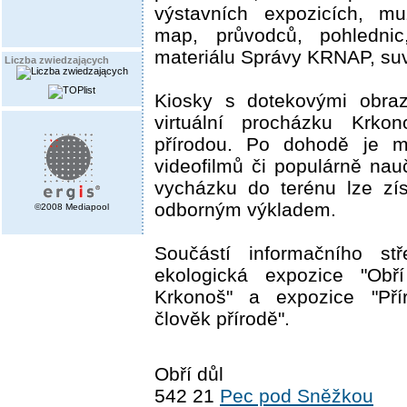
výstavních expozicích, mu
map, průvodců, pohlednic
materiálu Správy KRNAP, su
Liczba zwiedzających
Kiosky s dotekovými obra
virtuální procházku Krkon
přírodou. Po dohodě je m
videofilmů či populárně na
vycházku do terénu lze zí
odborným výkladem.
©2008 Mediapool
Součástí informačního stř
ekologická expozice "Obř
Krkonoš" a expozice "Pří
člověk přírodě".
Obří důl
542 21
Pec pod Sněžkou