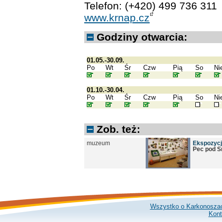
Telefon: (+420) 499 736 311
www.krnap.cz
Godziny otwarcia:
01.05.-30.09.
Po
Wt
Śr
Czw
Pią
So
Ni
01.10.-30.04.
Po
Wt
Śr
Czw
Pią
So
Ni
Zob. też:
muzeum
Ekspozycj
Pec pod S
Wszystko o Karkonosza
Kont