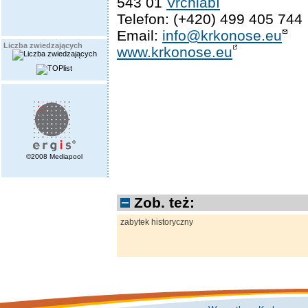
543 01
Vrchlabí
Telefon: (+420) 499 405 744
Email:
info@krkonose.eu
Liczba zwiedzających
www.krkonose.eu
©2008 Mediapool
Zob. też:
zabytek historyczny