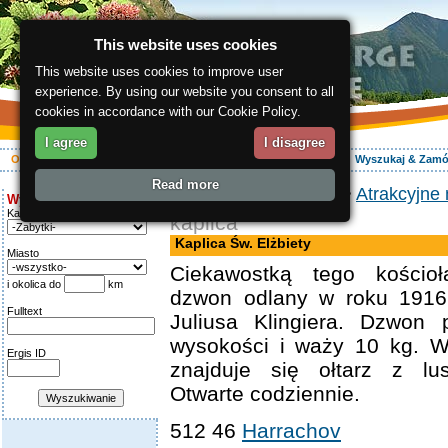
This website uses cookies
This website uses cookies to improve user
experience. By using our website you consent to all
cookies in accordance with our Cookie Policy.
I agree
I disagree
O regionie
Aktywnie
Relaks
Wasz urlop
Zakwaterowanie
Wyszukaj & Zam
Read more
ergis.cz
>
O regionie
>
Atrakcyjne 
Wyszukiwanie:
Kategoria
kaplica
Kaplica Św. Elżbiety
Miasto
Ciekawostką tego kościoł
i okolica do
km
dzwon odlany w roku 1916 
Fulltext
Juliusa Klingiera. Dzwon
wysokości i waży 10 kg. W
Ergis ID
znajduje się ołtarz z lus
Otwarte codziennie.
512 46
Harrachov