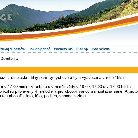
zukaj & Zamów
Jak dojechać
Wydarzenia
E-shop
Info serwis
 Zvonkohra
ází z umělecké dílny paní Dytrychové a byla vysvěcena v roce 1995.
a v 17:00 hodin. V sobotu a v neděli vždy v 10:00, 12:00 a v 17:00 hodin.
onkohru připraveny 4 melodie a pro období vánoc samostatná série. A proto
ních období". Jaro, léto, podzim, vánoce a zimu.