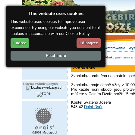
This website uses cookies
This website uses cookies to improve user
experience. By using our website you consent to all
cookies in accordance with our Cookie Policy.
I agree
I disagree
O regionie
Aktywnie
Relaks
Wasz urlop
Zakwaterowanie
Wys
Read more
ergis.cz
>
O regionie
>
Atrakcyjne miejsca
>
zabytek historyczny
Zvonkohra
Zvonkohra umístěna na kostele poch
Liczba zwiedzających
Zvonkohra hraje denně vždy v 10:00 
Pro každé roční období jsou pro zv
můžete v Dolním Dvoře prožít "5 roč
Kostel Svatého Josefa
543 42
Dolní Dvůr
©2008 Mediapool