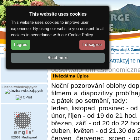
This website uses cookies
This website uses cookies to improve user
experience. By using our website you consent to all
cookies in accordance with our Cookie Policy.
I agree
I disagree
O regionie
Aktywnie
Relaks
Wasz urlop
Zakwaterowanie
Wyszukaj & Zam
Read more
ergis.cz
>
O regionie
>
Atrakcyjne 
obserwatorium astronomiczn
Hvězdárna Úpice
Noční pozorování oblohy dop
Liczba zwiedzających
filmem a diapozitivy probíha
a pátek po setmění, tedy:
leden, listopad, prosinec - od
únor, říjen - od 19 do 21 hod.
březen, září - od 20 do 22 ho
duben, květen - od 21.30 do 
červen, červenec, srpen - o
©2008 Mediapool