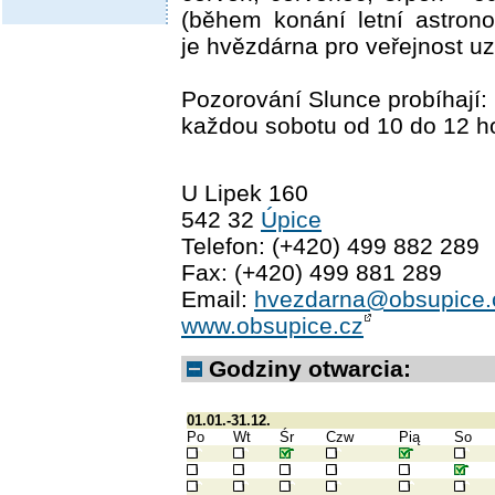
(během konání letní astron
je hvězdárna pro veřejnost u
Pozorování Slunce probíhají:
každou sobotu od 10 do 12 h
U Lipek 160
542 32
Úpice
Telefon: (+420) 499 882 289
Fax: (+420) 499 881 289
Email:
hvezdarna@obsupice.
www.obsupice.cz
Godziny otwarcia:
01.01.-31.12.
Po
Wt
Śr
Czw
Pią
So