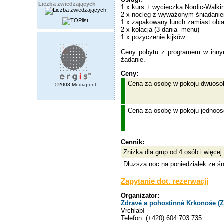
Liczba zwiedzających
1 x kurs + wycieczka Nordic-Walki
2 x nocleg z wyważonym śniadani
1 x zapakowany lunch zamiast obi
2 x kolacja (3 dania- menu)
1 x pożyczenie kijków
Ceny pobytu z programem w innym
żądanie.
Ceny:
Cena za osobę w pokoju dwuoso
©2008 Mediapool
Cena za osobę w pokoju jednoo
Cennik:
Zniżka dla grup od 4 osób i więcej
Dłuższa noc na poniedziałek ze ś
Zapytanie dot. rezerwacji
Organizator:
Zdravé a pohostinné Krkonoše (
Vrchlabí
Telefon: (+420) 604 703 735