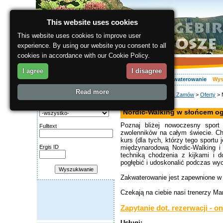
This website uses cookies
This website uses cookies to improve user
experience. By using our website you consent to all
cookies in accordance with our Cookie Policy.
I agree
I disagree
O regionie
Aktywnie
Relaks
Wasz urlop
Zakwaterowanie
Wys
Read more
ergis.cz
>
Wyszukaj & Zamów
>
Oferty
> 
Wyszukiwanie:
Nordic-Walking
Kategoria
Nordic-Walking w słońcem o
Poznaj bliżej nowoczesny sport
Fulltext
zwolenników na całym świecie. Ch
kurs (dla tych, którzy tego sportu
Ergis ID
międzynarodową Nordic-Walking i 
techniką chodzenia z kijkami i 
pogłębić i udoskonalić podczas wy
Zakwaterowanie jest zapewnione 
Czekają na ciebie nasi trenerzy Mart
Zapytanie dot. rezerwacji - on
Usługi: