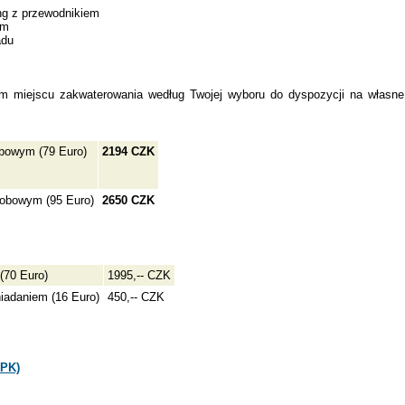
ng z przewodnikiem
em
adu
 miejscu zakwaterowania według Twojej wyboru do dyspozycji na własne
bowym (79 Euro)
2194 CZK
sobowym (95 Euro)
2650 CZK
 (70 Euro)
1995,-- CZK
niadaniem (16 Euro)
450,-- CZK
ZPK)