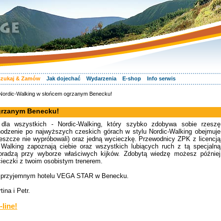
zukaj & Zamów
Jak dojechać
Wydarzenia
E-shop
Info serwis
Nordic-Walking w słońcem ogrzanym Benecku!
grzanym Benecku!
 dla wszystkich - Nordic-Walking, który szybko zdobywa sobie rzeszę
odzenie po najwyższych czeskich górach w stylu Nordic-Walking obejmuje
 jeszcze nie wypróbowali) oraz jedną wycieczkę. Przewodnicy ZPK z licencją
Walking zapoznają ciebie oraz wszystkich lubiących ruch z tą specjalną
doradzą przy wyborze właściwych kijków. Zdobytą wiedzę możesz później
cieczki z twoim osobistym trenerem.
w przyjemnym hotelu VEGA STAR w Benecku.
ina i Petr.
-line!