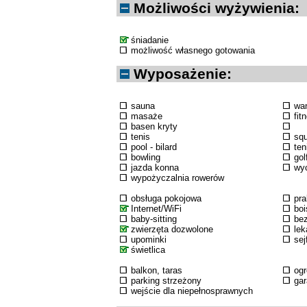
Możliwości wyżywienia:
śniadanie
możliwość własnego gotowania
Wyposażenie:
sauna
wa
masaże
fit
basen kryty
tenis
sq
pool - bilard
ten
bowling
gol
jazda konna
wyc
wypożyczalnia rowerów
obsługa pokojowa
pra
Internet/WiFi
boi
baby-sitting
bez
zwierzęta dozwolone
lek
upominki
sej
świetlica
balkon, taras
og
parking strzeżony
ga
wejście dla niepełnosprawnych