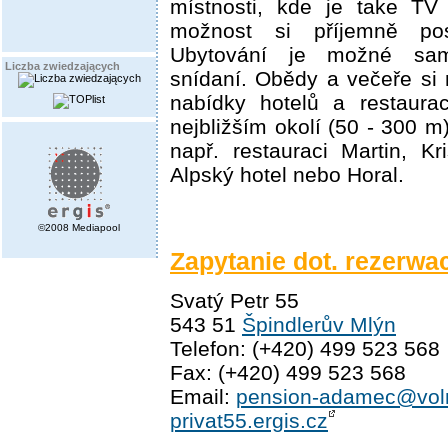
místnosti, kde je take TV 
možnost si příjemně po
Ubytování je možné sa
Liczba zwiedzających
snídaní. Obědy a večeře si
nabídky hotelů a restaurac
nejbližším okolí (50 - 300 
např. restauraci Martin, Kr
Alpský hotel nebo Horal.
©2008 Mediapool
Zapytanie dot. rezerwac
Svatý Petr 55
543 51
Špindlerův Mlýn
Telefon: (+420) 499 523 568
Fax: (+420) 499 523 568
Email:
pension-adamec@vol
privat55.ergis.cz