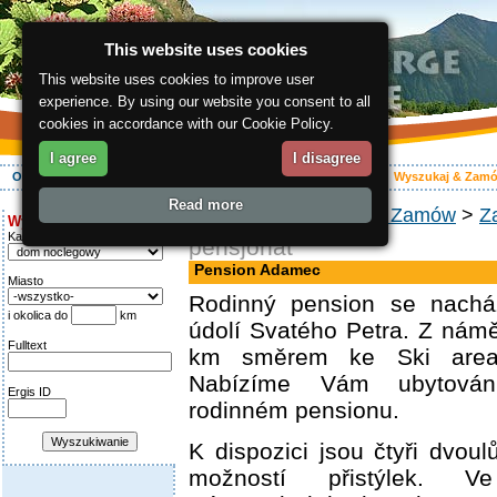
This website uses cookies
This website uses cookies to improve user
experience. By using our website you consent to all
cookies in accordance with our Cookie Policy.
I agree
I disagree
O regionie
Aktywnie
Relaks
Wasz urlop
Zakwaterowanie
Wyszukaj & Zam
Read more
ergis.cz
>
Wyszukaj & Zamów
>
Z
Wyszukiwanie:
Kategoria
pensjonat
Pension Adamec
Miasto
Rodinný pension se nach
i okolica do
km
údolí Svatého Petra. Z námě
Fulltext
km směrem ke Ski areal
Nabízíme Vám ubytován
Ergis ID
rodinném pensionu.
K dispozici jsou čtyři dvou
možností přistýlek. V