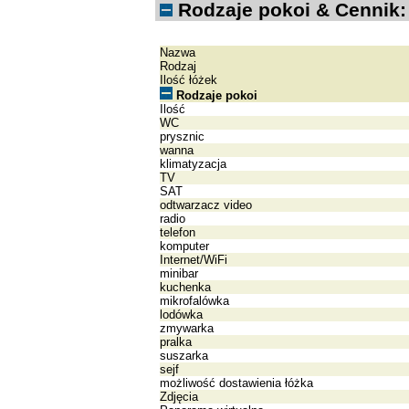
Rodzaje pokoi & Cennik:
Nazwa
Rodzaj
Ilość łóżek
Rodzaje pokoi
Ilość
WC
prysznic
wanna
klimatyzacja
TV
SAT
odtwarzacz video
radio
telefon
komputer
Internet/WiFi
minibar
kuchenka
mikrofalówka
lodówka
zmywarka
pralka
suszarka
sejf
możliwość dostawienia łóżka
Zdjęcia