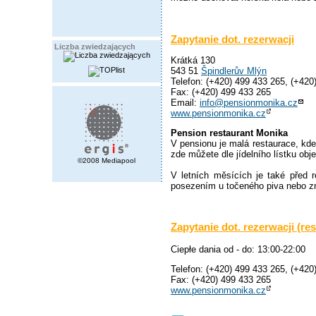
Zapytanie dot. rezerwacji
Liczba zwiedzających
Krátká 130
543 51
Špindlerův Mlýn
Telefon: (+420) 499 433 265, (+420
Fax: (+420) 499 433 265
Email:
info@pensionmonika.cz
www.pensionmonika.cz
Pension restaurant Monika
V pensionu je malá restaurace, kde
zde můžete dle jídelního lístku ob
©2008 Mediapool
V letních měsících je také před r
posezením u točeného piva nebo z
Zapytanie dot. rezerwacji (res
Ciepłe dania od - do: 13:00-22:00
Telefon: (+420) 499 433 265, (+420
Fax: (+420) 499 433 265
www.pensionmonika.cz