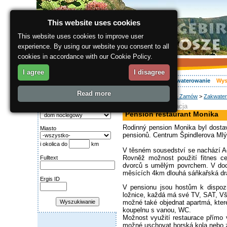
This website uses cookies
This website uses cookies to improve user
experience. By using our website you consent to all
cookies in accordance with our Cookie Policy.
I agree
I disagree
O regionie
Aktywnie
Relaks
Wasz urlop
Zakwaterowanie
Wys
Read more
ergis.cz
>
Wyszukaj & Zamów
>
Zakwater
Wyszukiwanie:
pensjonat, restauracja
Kategoria
Pension restaurant Monika
Rodinný pension Monika byl dostav
Miasto
pensionů. Centrum Špindlerova Mlý
i okolica do
km
V těsném sousedství se nachází A
Rovněž možnost použití fitnes ce
Fulltext
dvorců s umělým povrchem. V doch
měsících 4km dlouhá sáňkařská dr
Ergis ID
V pensionu jsou hostům k dispozi
ložnice, každá má své TV, SAT, Vš
možné také objednat apartmá, kter
koupelnu s vanou, WC.
Možnost využití restaurace přímo 
možné uschovat horská kola nebo zaj