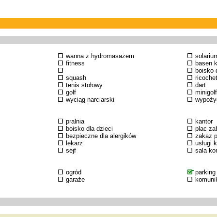
wanna z hydromasażem
solariu
fitness
basen k
boisko d
squash
ricoche
tenis stołowy
dart
golf
minigolf
wyciąg narciarski
wypożyc
pralnia
kantor
boisko dla dzieci
plac za
bezpieczne dla alergików
zakaz p
lekarz
usługi 
sejf
sala k
ogród
parking
garaże
komuni