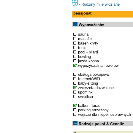
- Rodziny mile widziane
pensjonat
Wyposażenie:
sauna
masaże
basen kryty
tenis
pool - bilard
bowling
jazda konna
wypożyczalnia rowerów
obsługa pokojowa
Internet/WiFi
baby-sitting
zwierzęta dozwolone
upominki
świetlica
balkon, taras
parking strzeżony
wejście dla niepełnosprawnych
Rodzaje pokoi & Cennik: