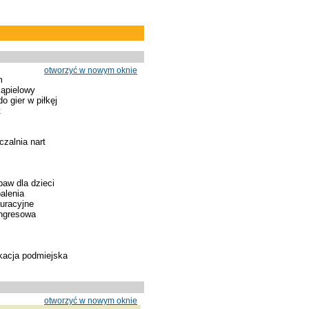
otworzyć w nowym oknie
m
ąpielowy
o gier w piłkęj
t
zalnia nart
baw dla dzieci
alenia
kuracyjne
ongresowa
kacja podmiejska
otworzyć w nowym oknie