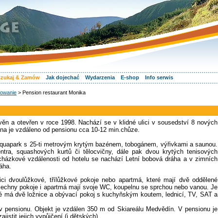
zukaj & Zamów
Jak dojechać
Wydarzenia
E-shop
Info serwis
owanie
> Pension restaurant Monika
ěn a otevřen v roce 1998. Nachází se v klidné ulici v sousedství 8 nových
na je vzdáleno od pensionu cca 10-12 min.chůze.
quapark s 25-ti metrovým krytým bazénem, tobogánem, výřivkami a saunou.
ntra, squashových kurtů či tělocvičny, dále pak dvou krytých tenisových
ázkové vzdálenosti od hotelu se nachází Letní bobová dráha a v zimních
áha.
ci dvoulůžkové, třílůžkové pokoje nebo apartmá, které mají dvě oddělené
echny pokoje i apartmá mají svoje WC, koupelnu se sprchou nebo vanou. Je
é má dvě ložnice a obývací pokoj s kuchyňským koutem, lednicí, TV, SAT a
v pensionu. Objekt je vzdálen 350 m od Skiareálu Medvědín. V pensionu je
istit jejich vypůjčení (i dětských).