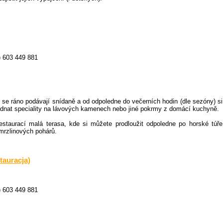
) 603 449 881
 se ráno podávají snídaně a od odpoledne do večerních hodin (dle sezóny) si
jednat speciality na lávových kamenech nebo jiné pokrmy z domácí kuchyně.
estaurací malá terasa, kde si můžete prodloužit odpoledne po horské túře
mrzlinových pohárů.
tauracja)
) 603 449 881