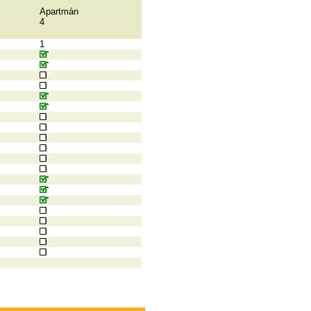
Apartmán
4
1