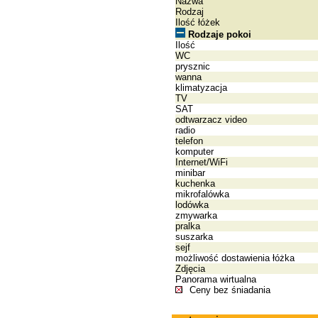
Nazwa
Rodzaj
Ilość łóżek
Rodzaje pokoi
Ilość
WC
prysznic
wanna
klimatyzacja
TV
SAT
odtwarzacz video
radio
telefon
komputer
Internet/WiFi
minibar
kuchenka
mikrofalówka
lodówka
zmywarka
pralka
suszarka
sejf
możliwość dostawienia łóżka
Zdjęcia
Panorama wirtualna
Ceny bez śniadania